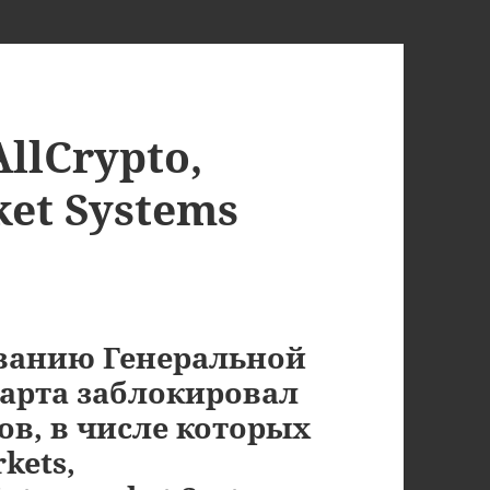
llCrypto,
ket Systems
ованию Генеральной
марта заблокировал
в, в числе которых
kets,