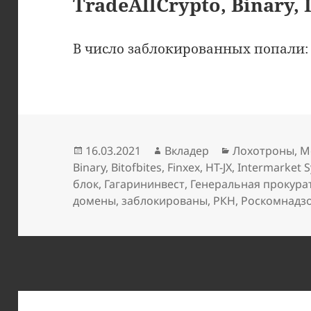
TradeAllCrypto, Binary, 
В число заблокированных попали
Опубликовано
Автор
Рубрики
16.03.2021
Вкладер
Лохотроны
,
М
Binary
,
Bitofbites
,
Finxex
,
HT-JX
,
Intermarket 
блок
,
Гагарининвест
,
Генеральная прокура
домены
,
заблокированы
,
РКН
,
Роскомнадз