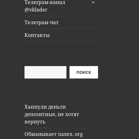
раскрыть
Телеграм-канал
дочернее
@vklader
меню
Телеграм-чат
Контакты
Поиск
ПОИСК
Хапнули деньги
депозитные, не хотят
вернуть
Обманывает naxex. org