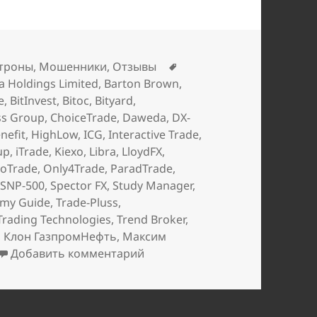
Метки
троны
,
Мошенники
,
Отзывы
a Holdings Limited
,
Barton Brown
,
e
,
BitInvest
,
Bitoc
,
Bityard
,
ss Group
,
ChoiceTrade
,
Daweda
,
DX-
nefit
,
HighLow
,
ICG
,
Interactive Trade
,
up
,
iTrade
,
Kiexo
,
Libra
,
LloydFX
,
roTrade
,
Only4Trade
,
ParadTrade
,
,
SNP-500
,
Spector FX
,
Study Manager
,
emy Guide
,
Trade-Pluss
,
Trading Technologies
,
Trend Broker
,
,
Клон ГазпромНефть
,
Максим
к записи
Апрельские добавлен
Добавить комментарий