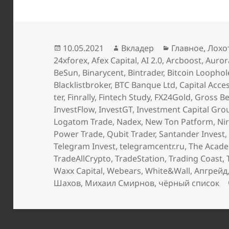
Опубликовано
Автор
Рубрики
10.05.2021
Вкладер
Главное
,
Лохо
24xforex
,
Afex Capital
,
AI 2.0
,
Arcboost
,
Auror
BeSun
,
Binarycent
,
Bintrader
,
Bitcoin Loophol
Blacklistbroker
,
BTC Banque Ltd
,
Capital Acce
ter
,
Finrally
,
Fintech Study
,
FX24Gold
,
Gross Be
InvestFlow
,
InvestGT
,
Investment Capital Gro
Logatom Trade
,
Nadex
,
New Ton Patform
,
Ni
Power Trade
,
Qubit Trader
,
Santander Invest
Telegram Invest
,
telegramcentr.ru
,
The Acad
TradeAllCrypto
,
TradeStation
,
Trading Coast
,
Waxx Capital
,
Webears
,
White&Wall
,
Апгрейд
Шахов
,
Михаил Смирнов
,
чёрный список