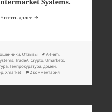
Intermarket Systems.
Umarkets, TradeAllCrypto, Binary
:
Читать далее
Метки
ошенники
,
Отзывы
A-T-em
,
Systems
,
TradeAllCrypto
,
Umarkets
,
тура
,
Генпрокуратура
,
домен
,
к записи Umarkets, TradeAl
ор
,
Хmarket
2 комментария