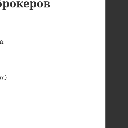
брокеров
й:
om)
ия в чёрный список брокеров (2021)