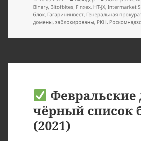
Binary
,
Bitofbites
,
Finxex
,
HT-JX
,
Intermarket 
блок
,
Гагарининвест
,
Генеральная прокура
домены
,
заблокированы
,
РКН
,
Роскомнадз
Февральские 
чёрный список 
(2021)