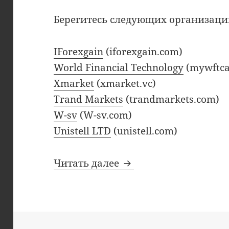
Берегитесь следующих организаци
IForexgain
(iforexgain.com)
World Financial Technology
(mywftca
Хmarket
(xmarket.vc)
Trand Markets
(trandmarkets.com)
W-sv
(W-sv.com)
Unistell LTD
(unistell.com)
Февральские добавле
Читать далее