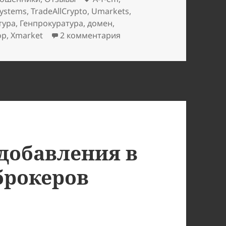
Systems
,
TradeAllCrypto
,
Umarkets
,
тура
,
Генпрокуратура
,
домен
,
к записи Umarkets, TradeAl
ор
,
Хmarket
2 комментария
добавления в
брокеров