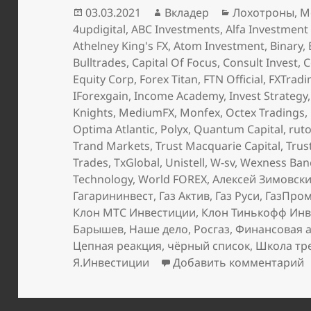
Опубликовано
Автор
Рубрики
03.03.2021
Вкладер
Лохотроны
,
М
4updigital
,
ABC Investments
,
Alfa Investment
Athelney King's FX
,
Atom Investment
,
Binary
,
Bulltrades
,
Capital Of Focus
,
Consult Invest
,
C
Equity Corp
,
Forex Titan
,
FTN Official
,
FXTradi
IForexgain
,
Income Academy
,
Invest Strategy
Knights
,
MediumFX
,
Monfex
,
Octex Tradings
,
Optima Atlantic
,
Polyx
,
Quantum Capital
,
rut
Trand Markets
,
Trust Macquarie Capital
,
Trus
Trades
,
TxGlobal
,
Unistell
,
W-sv
,
Wexness Ban
Technology
,
World FOREX
,
Алексей Зимовск
Гагарининвест
,
Газ Актив
,
Газ Руси
,
ГазПро
Клон МТС Инвестиции
,
Клон Тинькофф Ин
Барышев
,
Наше дело
,
Росгаз
,
Финансовая а
Цепная реакция
,
чёрный список
,
Школа тр
к
Я.Инвестиции
Добавить комментарий