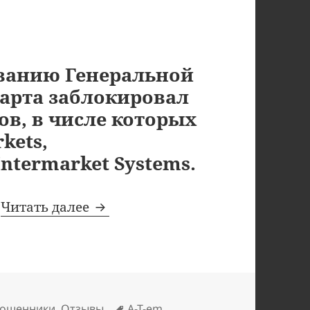
ованию Генеральной
марта заблокировал
в, в числе которых
kets,
Intermarket Systems.
Umarkets, TradeAllCrypto, Binary
:
Читать далее
Метки
ошенники
,
Отзывы
A-T-em
,