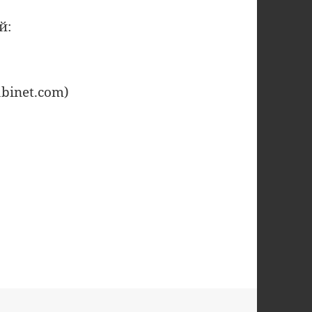
й:
binet.com)
ния в чёрный список брокеров (2021)