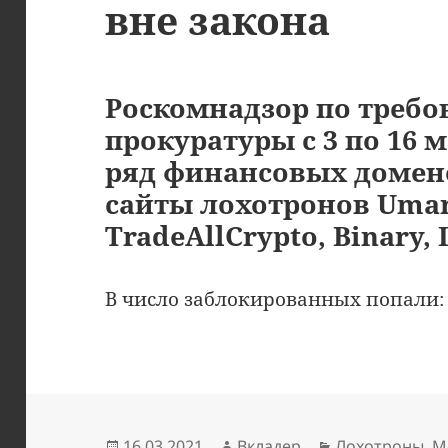
вне закона
Роскомнадзор по треб
прокуратуры с 3 по 16 
ряд финансовых домено
сайты лохотронов Umar
TradeAllCrypto, Binary, 
В число заблокированных попали
Опубликовано
Автор
Рубрики
16.03.2021
Вкладер
Лохотроны
,
М