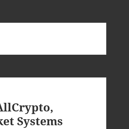
llCrypto,
ket Systems