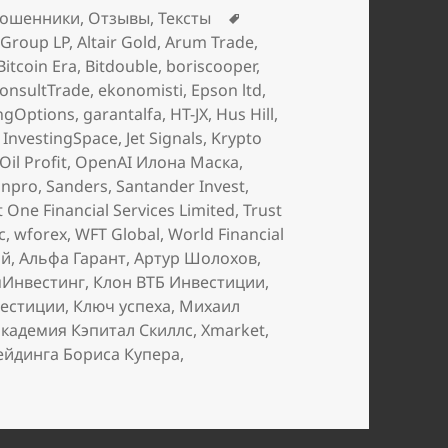
Метки
ошенники
,
Отзывы
,
Тексты
 Group LP
,
Altair Gold
,
Arum Trade
,
Bitcoin Era
,
Bitdouble
,
boriscooper
,
onsultTrade
,
ekonomisti
,
Epson ltd
,
ngOptions
,
garantalfa
,
HT-JX
,
Hus Hill
,
,
InvestingSpace
,
Jet Signals
,
Krypto
Oil Profit
,
OpenAI Илона Маска
,
onpro
,
Sanders
,
Santander Invest
,
t One Financial Services Limited
,
Trust
c
,
wforex
,
WFT Global
,
World Financial
ий
,
Альфа Гарант
,
Артур Шолохов
,
мИнвестинг
,
Клон ВТБ Инвестиции
,
вестиции
,
Ключ успеха
,
Михаил
кадемия Кэпитал Скиллс
,
Хmarket
,
ейдинга Бориса Купера
,
 записи
Февральские добавления в чёрный список брок