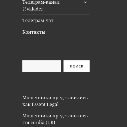
раскрыть
Телеграм-канал
дочернее
@vklader
меню
Телеграм-чат
Контакты
Поиск
ПОИСК
Мошенники представились
как Essent Legal
Мошенники представились
Concordia (UK)