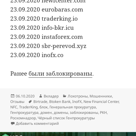
23.09.2020 newfcenter.com
23.09.2020 eurobaras.com
23.09.2020 traderking.io
23.09.2020 info-bkr.icu
23.09.2020 instaforex.com
23.09.2020 sbr-perevod.xyz
23.09.2020 inofx.co
Ранее
были заблокированы
.
Опубликовано
Автор
Рубрики
06.10.2020
Вкладер
Лохотроны
,
Мошенники
,
Метки
Отзывы
Birtrade
,
Btoken Bank
,
InoFX
,
New Financial Center
,
NFC
,
TraderKing
,
блок
,
Генеральная прокуратура
,
Генпрокуратура
,
домен
,
домены
,
заблокированы
,
РКН
,
Роскомнадзор
,
Чёрный список Генпрокуратуры
к записи
Заблокированы: InoFX, New Financi
Добавить комментарий