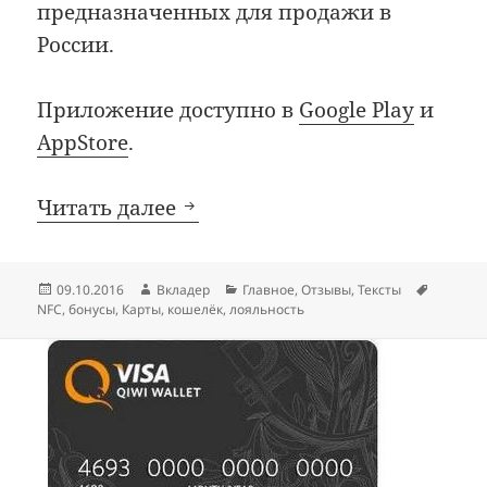
предназначенных для продажи в
России.
Приложение доступно в
Google Play
и
AppStore
.
Приложение «Кошелёк»: х
Читать далее
Опубликовано
Автор
Рубрики
Метки
09.10.2016
Вкладер
Главное
,
Отзывы
,
Тексты
NFC
,
бонусы
,
Карты
,
кошелёк
,
лояльность