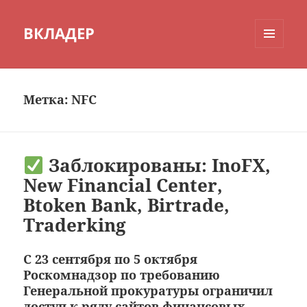
ВКЛАДЕР
МЕНЮ
И
ВИДЖЕТЫ
Метка:
NFC
Заблокированы: InoFX,
New Financial Center,
Btoken Bank, Birtrade,
Traderking
С 23 сентября по 5 октября
Роскомнадзор по требованию
Генеральной прокуратуры ограничил
доступ к ряду сайтов финансовых