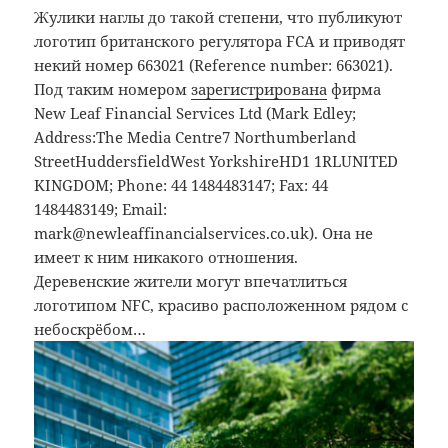
Жулики наглы до такой степени, что публикуют
логотип британского регулятора FCA и приводят
некий номер
663021
(Reference number: 663021).
Под таким номером
зарегистрирована
фирма
New Leaf Financial Services Ltd (Mark Edley;
Address:The Media Centre7 Northumberland
StreetHuddersfieldWest YorkshireHD1 1RLUNITED
KINGDOM; Phone: 44 1484483147; Fax: 44
1484483149; Email:
mark@newleaffinancialservices.co.uk). Она не
имеет к ним никакого отношения.
Деревенские жители могут впечатлиться
логотипом NFC, красиво расположенном рядом с
небоскрёбом…