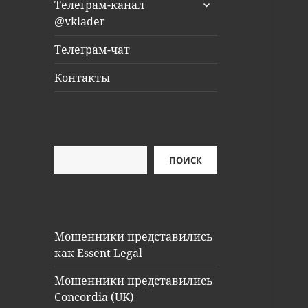
раскрыть
Телеграм-канал
дочернее
@vklader
меню
Телеграм-чат
Контакты
Поиск
ПОИСК
Мошенники представились
как Essent Legal
Мошенники представились
Concordia (UK)