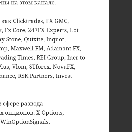
ны на этом канале.
как Clicktrades, FX GMC,
, Fx Core, 247FX Experts, Lot
ay Stone
,
Quixite
, Inquot,
Amp, Maxwell FM, Adamant FX,
rading Times, REI Group, Iner to
Plus, Vlom, STforex, NovaFX,
nance, RSK Partners, Invest
в сфере развода
 опционов: X Options,
 WinOptionSignals,