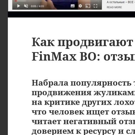
Как продвигают
FinMax BO: отз
Набрала популярность 
продвижения жуликами
на критике других лохо
что человек ищет отзы
читает негативный отз
доверием к ресурсу и сл