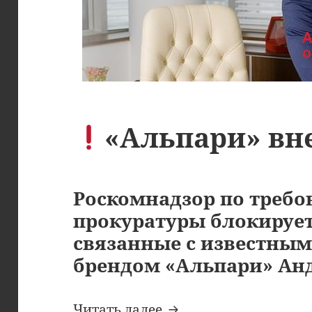
«Альпари» вн
Роскомнадзор по треб
прокуратуры блокируе
связанные с известным 
брендом «Альпари» Ан
«Альпари» вне закон
Читать далее