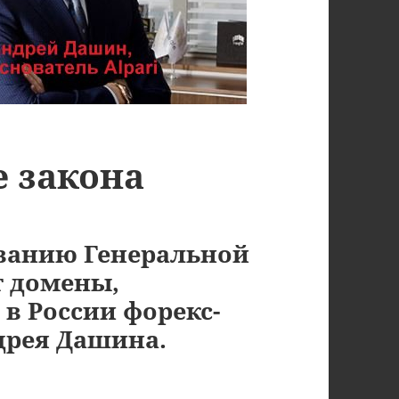
е закона
ованию Генеральной
т домены,
в России форекс-
дрея Дашина.
а