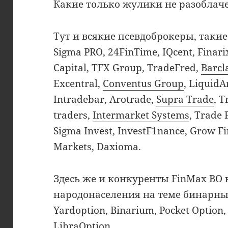
Какие только жулики не разоблаче
Тут и всякие псевдоброкеры, такие 
Sigma PRO, 24FinTime, IQcent, Finarix
Capital, TFX Group, TradeFred,
Barcl
Excentral,
Conventus Group
, Liquid
Intradebar, Arotrade,
Supra Trade
, T
traders,
Intermarket Systems
, Trade 
Sigma Invest, InvestF1nance, Grow Fi
Markets, Daxioma.
Здесь же и конкуренты FinMax BO 
народонаселения на теме бинарных
Yardoption, Binarium, Pocket Option,
LibraOption.