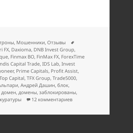
Метки
троны
,
Мошенники
,
Отзывы
ri FX
,
Daxioma
,
DNB Invest Group
,
ique
,
Finmax BO
,
FinMax FX
,
ForexTime
ndis Capital Trade
,
IDS Lab
,
Invest
yoneer
,
Prime Capitals
,
Profit Assist
,
Top Capital
,
TFX Group
,
Trade5000
,
Альпари
,
Андрей Дашин
,
блок
,
,
домен
,
домены
,
заблокированы
,
к записи
«Альпари» вне 
окуратуры
12 комментариев