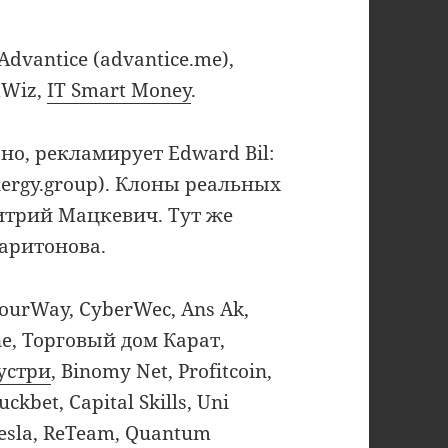
dvantice (advantice.me),
dWiz,
IT Smart Money
.
ано, рекламирует Edward Bil:
ynergy.group). Клоны реальных
трий Мацкевич. Тут же
Харитонова.
ourWay, CyberWec, Ans Ak,
ine, Торговый дом Карат,
устри
, Binomy Net, Profitcoin,
uckbet, Capital Skills, Uni
 Tesla, ReTeam, Quantum