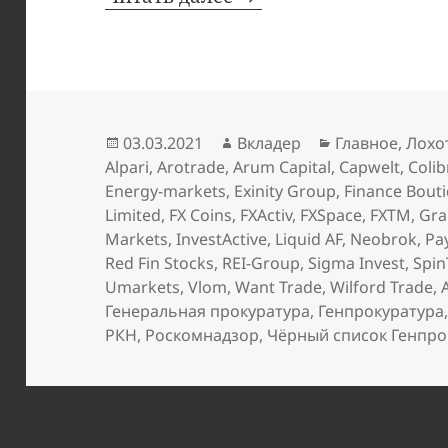
Опубликовано
Автор
Рубрики
03.03.2021
Вкладер
Главное
,
Лохо
Alpari
,
Arotrade
,
Arum Capital
,
Capwelt
,
Colib
Energy-markets
,
Exinity Group
,
Finance Bout
Limited
,
FX Coins
,
FXActiv
,
FXSpace
,
FXTM
,
Gra
Markets
,
InvestActive
,
Liquid AF
,
Neobrok
,
Pa
Red Fin Stocks
,
REI-Group
,
Sigma Invest
,
Spin
Umarkets
,
Vlom
,
Want Trade
,
Wilford Trade
,
Генеральная прокуратура
,
Генпрокуратура
РКН
,
Роскомнадзор
,
Чёрный список Генпр