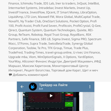
Finance
,
Ichimoku Trade
,
IDS Lab
,
Iner to traders
,
InQuot
,
IntelBot
,
Intermarket Systems
,
Intradebar
,
Invest Markets
,
Invest Up
,
InvestF1nance
,
InvestFlow
,
IQcent
,
IT Smart Money
,
LibraOption
,
LiquidAmp
,
LTD Lion
,
Maxwell FM
,
Mora Global
,
MultiCapital Trade
,
NovaFX
,
Ny Trader Club
,
OneStart Solutions
,
Pocket Option
,
Profi
100
,
Profit Assist
,
Profit Fund Seven
,
Profitcoin
,
ProfitCrystal
,
Q-Gee
,
Qirect
,
Quantum System
,
Quantum Technologies
,
Quixite
,
REI-
Group
,
ReTeam
,
Robotop
,
Royal Trust Group
,
RoyalBanc
,
RSK
Partners
,
Safe Finance
,
SBS LB
,
Sigma Invest
,
Sigma PRO
,
Spectrum
Wacc
,
STForex
,
Supra Trade
,
SwissBetaTrade
,
Synergy Global
Corporation
,
Tasbiw
,
Te Pro
,
TFX Group
,
Timue
,
Trade Plus
,
TradeFred
,
Trading-Times
,
travel-group.online
,
U-river
,
Uni Finance
,
Upgrade mba
,
Vlom
,
WinOptionSignals
,
X Options
,
YardOption
,
YourWay
,
Абсолют Финанс Индустри
,
Дмитрий Мацкевич
,
ИФД
Маршал
,
Максим Харитонов
,
Мониторинговый Центр
Интернет
,
Рецепт богатства
,
Торговый дом Карат
,
Щит и меч
к записи Как продвигают лохотрон FinMax
Добавить комментарий