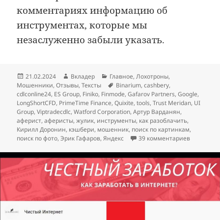
комментариях информацию об
инструментах, которые мы
незаслуженно забыли указать.
Опубликовано
Автор
Рубрики
21.02.2024
Вкладер
Главное
,
Лохотроны
,
Метки
Мошенники
,
Отзывы
,
Тексты
Binarium
,
cashbery
,
cdlconline24
,
ES Group
,
Finiko
,
Finmode
,
Gafarov Partners
,
Google
,
LongShortCFD
,
PrimeTime Finance
,
Quixite
,
tools
,
Trust Meridan
,
UI
Group
,
Viptradecdlc
,
Watford Corporation
,
Артур Варданян
,
аферист
,
аферисты
,
жулик
,
инструменты
,
как разоблачить
,
Кирилл Доронин
,
кэшбери
,
мошенник
,
поиск по картинкам
,
к записи 
поиск по фото
,
Эрик Гафаров
,
Яндекс
39 комментариев