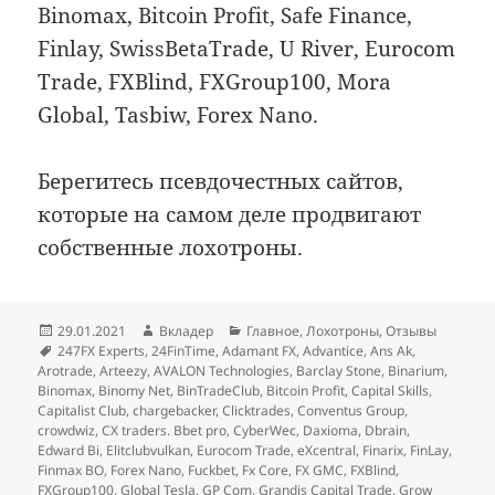
Binomax, Bitcoin Profit, Safe Finance,
Finlay, SwissBetaTrade, U River, Eurocom
Trade, FXBlind, FXGroup100, Mora
Global, Tasbiw, Forex Nano.
Берегитесь псевдочестных сайтов,
которые на самом деле продвигают
собственные лохотроны.
Опубликовано
Автор
Рубрики
29.01.2021
Вкладер
Главное
,
Лохотроны
,
Отзывы
Метки
247FX Experts
,
24FinTime
,
Adamant FX
,
Advantice
,
Ans Ak
,
Arotrade
,
Arteezy
,
AVALON Technologies
,
Barclay Stone
,
Binarium
,
Binomax
,
Binomy Net
,
BinTradeClub
,
Bitcoin Profit
,
Capital Skills
,
Capitalist Club
,
chargebacker
,
Clicktrades
,
Conventus Group
,
crowdwiz
,
CX traders. Bbet pro
,
CyberWec
,
Daxioma
,
Dbrain
,
Edward Bi
,
Elitclubvulkan
,
Eurocom Trade
,
eXcentral
,
Finarix
,
FinLay
,
Finmax BO
,
Forex Nano
,
Fuckbet
,
Fx Core
,
FX GMC
,
FXBlind
,
FXGroup100
,
Global Tesla
,
GP Com
,
Grandis Capital Trade
,
Grow