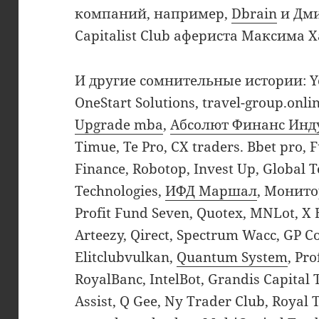
компаний, например,
Dbrain
и Дми
Capitalist Club афериста Максима 
И другие сомнительные истории: Y
OneStart Solutions, travel-group.onl
Upgrade mba
,
Абсолют Финанс Инд
Timue, Te Pro, CX traders. Bbet pro, F
Finance, Robotop, Invest Up, Global
Technologies,
ИФД Маршал
, Монит
Profit Fund Seven, Quotex, MNLot, X
Arteezy, Qirect, Spectrum Wacc, GP Co
Elitclubvulkan,
Quantum System
, Pr
RoyalBanc, IntelBot, Grandis Capital T
Assist, Q Gee, Ny Trader Club, Royal