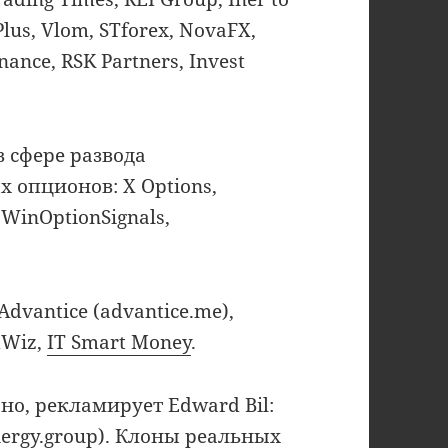
Plus, Vlom, STforex, NovaFX,
nance, RSK Partners, Invest
в сфере развода
 опционов: X Options,
 WinOptionSignals,
dvantice (advantice.me),
dWiz,
IT Smart Money
.
ано, рекламирует Edward Bil:
ynergy.group). Клоны реальных