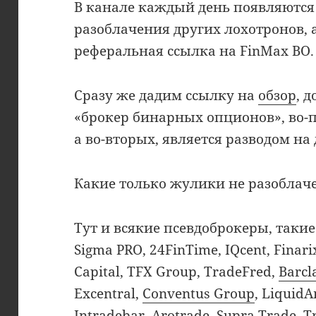
В канале каждый день появляются
разоблачения других лохотронов, 
реферальная ссылка на FinMax BO.
Сразу же дадим ссылку на
обзор
, 
«брокер бинарных опционов», во-п
а во-вторых, является разводом на 
Какие только жулики не разоблаче
Тут и всякие псевдоброкеры, такие 
Sigma PRO, 24FinTime, IQcent, Finarix
Capital, TFX Group, TradeFred,
Barcl
Excentral,
Conventus Group
, Liquid
Intradebar, Arotrade,
Supra Trade
, T