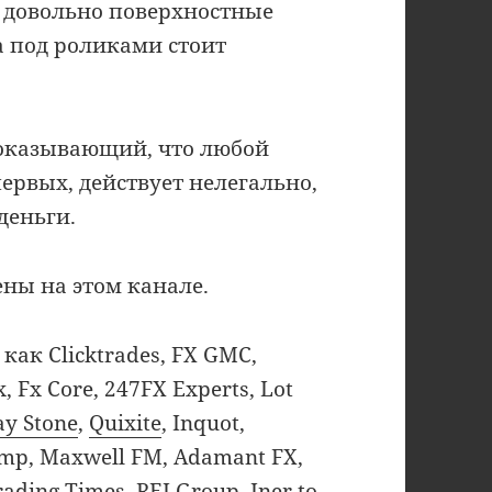
 довольно поверхностные
а под роликами стоит
доказывающий, что любой
ервых, действует нелегально,
деньги.
ны на этом канале.
как Clicktrades, FX GMC,
, Fx Core, 247FX Experts, Lot
ay Stone
,
Quixite
, Inquot,
Amp, Maxwell FM, Adamant FX,
rading Times, REI Group, Iner to