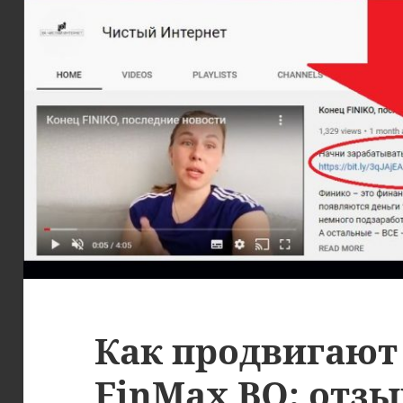
Как продвигают
FinMax BO: отз