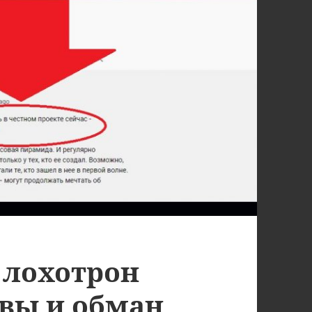
 лохотрон
ывы и обман