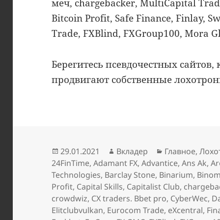
меч, chargebacker, MultiCapital Tra
Bitcoin Profit, Safe Finance, Finlay, 
Trade, FXBlind, FXGroup100, Mora Gl
Берегитесь псевдочестных сайтов,
продвигают собственные лохотрон
Опубликовано
Автор
Рубрики
29.01.2021
Вкладер
Главное
,
Лохо
24FinTime
,
Adamant FX
,
Advantice
,
Ans Ak
,
Ar
Technologies
,
Barclay Stone
,
Binarium
,
Bino
Profit
,
Capital Skills
,
Capitalist Club
,
chargeba
crowdwiz
,
CX traders. Bbet pro
,
CyberWec
,
D
Elitclubvulkan
,
Eurocom Trade
,
eXcentral
,
Fin