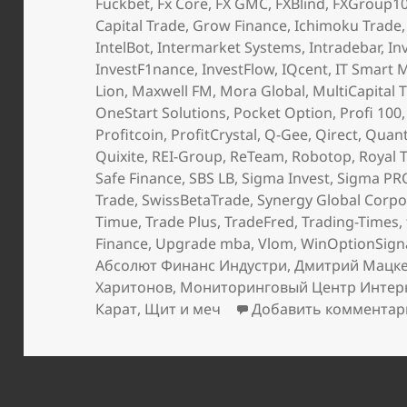
Fuckbet
,
Fx Core
,
FX GMC
,
FXBlind
,
FXGroup1
Capital Trade
,
Grow Finance
,
Ichimoku Trade
IntelBot
,
Intermarket Systems
,
Intradebar
,
In
InvestF1nance
,
InvestFlow
,
IQcent
,
IT Smart 
Lion
,
Maxwell FM
,
Mora Global
,
MultiCapital 
OneStart Solutions
,
Pocket Option
,
Profi 100
Profitcoin
,
ProfitCrystal
,
Q-Gee
,
Qirect
,
Quan
Quixite
,
REI-Group
,
ReTeam
,
Robotop
,
Royal 
Safe Finance
,
SBS LB
,
Sigma Invest
,
Sigma PR
Trade
,
SwissBetaTrade
,
Synergy Global Corpo
Timue
,
Trade Plus
,
TradeFred
,
Trading-Times
,
Finance
,
Upgrade mba
,
Vlom
,
WinOptionSign
Абсолют Финанс Индустри
,
Дмитрий Мацк
Харитонов
,
Мониторинговый Центр Интер
Карат
,
Щит и меч
Добавить комментар