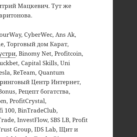
трий Мацкевич. Тут же
Харитонова.
ourWay, CyberWec, Ans Ak,
ine, Торговый дом Карат,
устри
, Binomy Net, Profitcoin,
uckbet, Capital Skills, Uni
 Tesla, ReTeam, Quantum
оринговый Центр Интернет,
 Bonus, Рецепт богатства,
m, ProfitCrystal,
ofi 100, BinTradeClub,
rade, InvestFlow, SBS LB, Profit
 Trust Group, IDS Lab, Щит и