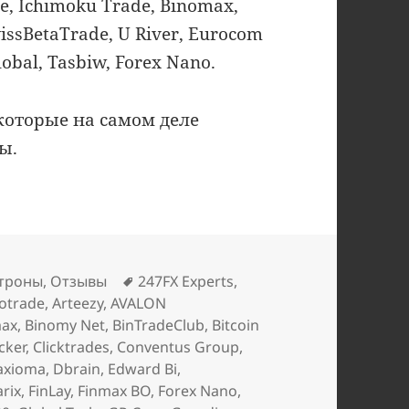
de, Ichimoku Trade, Binomax,
SwissBetaTrade, U River, Eurocom
obal, Tasbiw, Forex Nano.
 которые на самом деле
ы.
Метки
троны
,
Отзывы
247FX Experts
,
otrade
,
Arteezy
,
AVALON
max
,
Binomy Net
,
BinTradeClub
,
Bitcoin
cker
,
Clicktrades
,
Conventus Group
,
axioma
,
Dbrain
,
Edward Bi
,
arix
,
FinLay
,
Finmax BO
,
Forex Nano
,