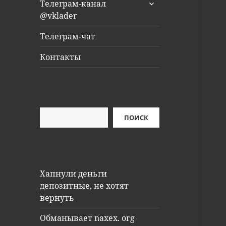
раскрыть
Телеграм-канал
дочернее
@vklader
меню
Телеграм-чат
Контакты
Поиск
ПОИСК
Хапнули деньги
депозитные, не хотят
вернуть
Обманывает naxex. org