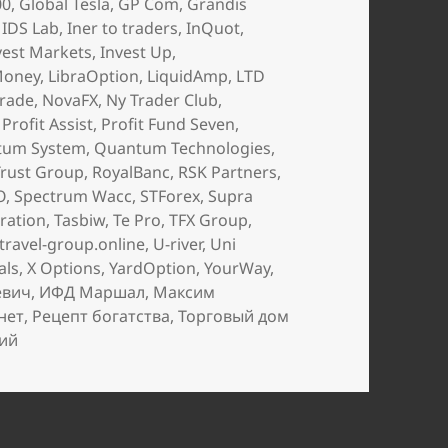
00
,
Global Tesla
,
GP Com
,
Grandis
,
IDS Lab
,
Iner to traders
,
InQuot
,
vest Markets
,
Invest Up
,
Money
,
LibraOption
,
LiquidAmp
,
LTD
Trade
,
NovaFX
,
Ny Trader Club
,
,
Profit Assist
,
Profit Fund Seven
,
tum System
,
Quantum Technologies
,
Trust Group
,
RoyalBanc
,
RSK Partners
,
O
,
Spectrum Wacc
,
STForex
,
Supra
ration
,
Tasbiw
,
Te Pro
,
TFX Group
,
travel-group.online
,
U-river
,
Uni
als
,
X Options
,
YardOption
,
YourWay
,
евич
,
ИФД Маршал
,
Максим
нет
,
Рецепт богатства
,
Торговый дом
к записи Как продвигают лохотрон FinMax BO: отзывы
ий