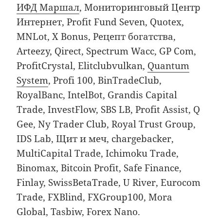
ИФД Маршал
, Мониторинговый Центр
Интернет, Profit Fund Seven, Quotex,
MNLot, X Bonus, Рецепт богатства,
Arteezy, Qirect, Spectrum Wacc, GP Com,
ProfitCrystal, Elitclubvulkan,
Quantum
System
, Profi 100, BinTradeClub,
RoyalBanc, IntelBot, Grandis Capital
Trade, InvestFlow, SBS LB, Profit Assist, Q
Gee, Ny Trader Club, Royal Trust Group,
IDS Lab, Щит и меч, chargebacker,
MultiCapital Trade, Ichimoku Trade,
Binomax, Bitcoin Profit, Safe Finance,
Finlay, SwissBetaTrade, U River, Eurocom
Trade, FXBlind, FXGroup100, Mora
Global, Tasbiw, Forex Nano.