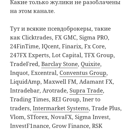
Какие только жулики не разоблачены
на этом канале.
Тут и всякие псевдоброкеры, такие
как Clicktrades, FX GMC, Sigma PRO,
24FinTime, IQcent, Finarix, Fx Core,
247FX Experts, Lot Capital, TFX Group,
TradeFred,
Barclay Stone
,
Quixite
,
Inquot, Excentral,
Conventus Group
,
LiquidAmp, Maxwell FM, Adamant FX,
Intradebar, Arotrade,
Supra Trade
,
Trading Times, REI Group, Iner to
traders,
Intermarket Systems
, Trade Plus,
Vlom, STforex, NovaFX, Sigma Invest,
InvestF1nance, Grow Finance, RSK