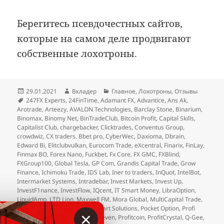
Берегитесь псевдочестных сайтов,
которые на самом деле продвигают
собственные лохотроны.
Опубликовано
Автор
Рубрики
29.01.2021
Вкладер
Главное
,
Лохотроны
,
Отзывы
Метки
247FX Experts
,
24FinTime
,
Adamant FX
,
Advantice
,
Ans Ak
,
Arotrade
,
Arteezy
,
AVALON Technologies
,
Barclay Stone
,
Binarium
,
Binomax
,
Binomy Net
,
BinTradeClub
,
Bitcoin Profit
,
Capital Skills
,
Capitalist Club
,
chargebacker
,
Clicktrades
,
Conventus Group
,
crowdwiz
,
CX traders. Bbet pro
,
CyberWec
,
Daxioma
,
Dbrain
,
Edward Bi
,
Elitclubvulkan
,
Eurocom Trade
,
eXcentral
,
Finarix
,
FinLay
,
Finmax BO
,
Forex Nano
,
Fuckbet
,
Fx Core
,
FX GMC
,
FXBlind
,
FXGroup100
,
Global Tesla
,
GP Com
,
Grandis Capital Trade
,
Grow
Finance
,
Ichimoku Trade
,
IDS Lab
,
Iner to traders
,
InQuot
,
IntelBot
,
Intermarket Systems
,
Intradebar
,
Invest Markets
,
Invest Up
,
InvestF1nance
,
InvestFlow
,
IQcent
,
IT Smart Money
,
LibraOption
,
LiquidAmp
,
LTD Lion
,
Maxwell FM
,
Mora Global
,
MultiCapital Trade
,
NovaFX
,
Ny Trader Club
,
OneStart Solutions
,
Pocket Option
,
Profi
×
100
,
Profit Assist
,
Profit Fund Seven
,
Profitcoin
,
ProfitCrystal
,
Q-Gee
,