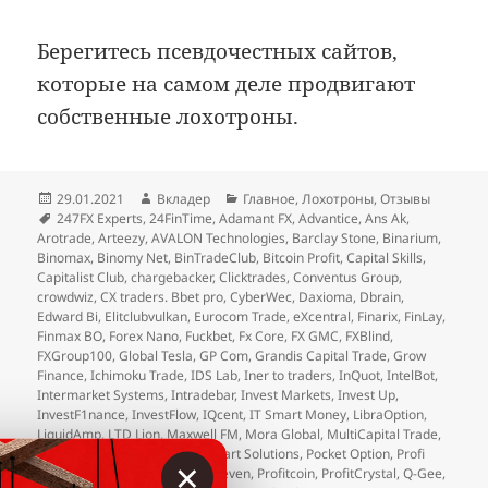
Берегитесь псевдочестных сайтов,
которые на самом деле продвигают
собственные лохотроны.
Опубликовано
Автор
Рубрики
29.01.2021
Вкладер
Главное
,
Лохотроны
,
Отзывы
Метки
247FX Experts
,
24FinTime
,
Adamant FX
,
Advantice
,
Ans Ak
,
Arotrade
,
Arteezy
,
AVALON Technologies
,
Barclay Stone
,
Binarium
,
Binomax
,
Binomy Net
,
BinTradeClub
,
Bitcoin Profit
,
Capital Skills
,
Capitalist Club
,
chargebacker
,
Clicktrades
,
Conventus Group
,
crowdwiz
,
CX traders. Bbet pro
,
CyberWec
,
Daxioma
,
Dbrain
,
Edward Bi
,
Elitclubvulkan
,
Eurocom Trade
,
eXcentral
,
Finarix
,
FinLay
,
Finmax BO
,
Forex Nano
,
Fuckbet
,
Fx Core
,
FX GMC
,
FXBlind
,
FXGroup100
,
Global Tesla
,
GP Com
,
Grandis Capital Trade
,
Grow
Finance
,
Ichimoku Trade
,
IDS Lab
,
Iner to traders
,
InQuot
,
IntelBot
,
Intermarket Systems
,
Intradebar
,
Invest Markets
,
Invest Up
,
InvestF1nance
,
InvestFlow
,
IQcent
,
IT Smart Money
,
LibraOption
,
LiquidAmp
,
LTD Lion
,
Maxwell FM
,
Mora Global
,
MultiCapital Trade
,
NovaFX
,
Ny Trader Club
,
OneStart Solutions
,
Pocket Option
,
Profi
×
100
,
Profit Assist
,
Profit Fund Seven
,
Profitcoin
,
ProfitCrystal
,
Q-Gee
,