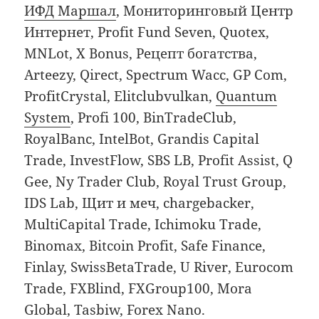
ИФД Маршал
, Мониторинговый Центр
Интернет, Profit Fund Seven, Quotex,
MNLot, X Bonus, Рецепт богатства,
Arteezy, Qirect, Spectrum Wacc, GP Com,
ProfitCrystal, Elitclubvulkan,
Quantum
System
, Profi 100, BinTradeClub,
RoyalBanc, IntelBot, Grandis Capital
Trade, InvestFlow, SBS LB, Profit Assist, Q
Gee, Ny Trader Club, Royal Trust Group,
IDS Lab, Щит и меч, chargebacker,
MultiCapital Trade, Ichimoku Trade,
Binomax, Bitcoin Profit, Safe Finance,
Finlay, SwissBetaTrade, U River, Eurocom
Trade, FXBlind, FXGroup100, Mora
Global, Tasbiw, Forex Nano.