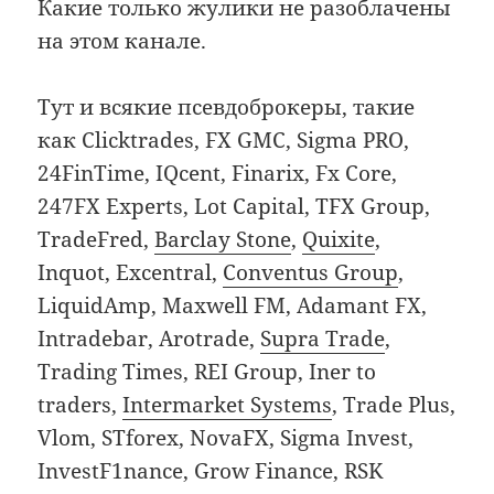
Какие только жулики не разоблачены
на этом канале.
Тут и всякие псевдоброкеры, такие
как Clicktrades, FX GMC, Sigma PRO,
24FinTime, IQcent, Finarix, Fx Core,
247FX Experts, Lot Capital, TFX Group,
TradeFred,
Barclay Stone
,
Quixite
,
Inquot, Excentral,
Conventus Group
,
LiquidAmp, Maxwell FM, Adamant FX,
Intradebar, Arotrade,
Supra Trade
,
Trading Times, REI Group, Iner to
traders,
Intermarket Systems
, Trade Plus,
Vlom, STforex, NovaFX, Sigma Invest,
InvestF1nance, Grow Finance, RSK