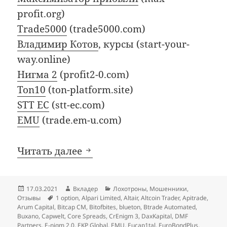
profit.org)
Trade5000
(trade5000.com)
Владимир Котов
, курсы (start-your-
way.online)
Нигма 2
(profit2-0.com)
Ton10
(ton-platform.site)
STT EC
(stt-ec.com)
EMU
(trade.em-u.com)
Мартовские добавления в чё
Читать далее
Опубликовано
Автор
Рубрики
17.03.2021
Вкладер
Лохотроны
,
Мошенники
,
Метки
Отзывы
1 option
,
Alpari Limited
,
Altair
,
Altcoin Trader
,
Apitrade
,
Arum Capital
,
Bitcap CM
,
Bitofbites
,
blueton
,
Btrade Automated
,
Buxano
,
Capwelt
,
Core Spreads
,
CrEnigm 3
,
DaxKapital
,
DMF
Partners
,
E-nigm 2.0
,
EKP Global
,
EMU
,
Eucap1tal
,
EuroBondPlus
,