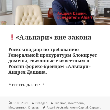
«Альпари» вне закона
Роскомнадзор по требованию
Генеральной прокуратуры блокирует
домены, связанные с известным в
России форекс-брендом «Альпари»
Андрея Дашина.
«Альпари» вне закона
Читать далее
Опубликовано
Автор
Рубрики
03.03.2021
Вкладер
Главное
,
Лохотроны
,
Метки
Мошенники
,
Отзывы
Alpari
,
Arotrade
,
Arum Capital
,
Capwelt
,