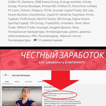
Colibri FX
,
Daxioma
,
DNB Invest Group
,
Energy-markets
,
Exinity
Group
,
Finance Boutique
,
Finmax BO
,
FinMax FX
,
ForexTime Limited
,
FX Coins
,
FXActiv
,
FXSpace
,
FXTM
,
Grandis Capital Trade
,
IDS Lab
,
Invest Markets
,
InvestActive
,
Liquid AF
,
Neobrok
,
Payoneer
,
Prime
Capitals
,
Profit Assist
,
Red Fin Stocks
,
REI-Group
,
Sigma Invest
,
SpinTop Capital
,
TFX Group
,
Trade5000
,
Umarkets
,
Vlom
,
Want
Trade
,
Wilford Trade
,
Альпари
,
Андрей Дашин
,
блок
,
Генеральная прокуратура
,
Генпрокуратура
,
домен
,
домены
,
заблокированы
,
РКН
,
Роскомнадзор
,
Чёрный список
к записи
«Альпари» вне закон
Генпрокуратуры
12 комментариев