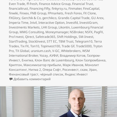
Even Trade
,
ff-fresh
,
Finance Advice Group
,
Financial Trust
,
financialtrust
,
Financing Fifty
,
finkyrsy.ru
,
Finmaker
,
FinoCapital
,
finwiki
,
Finxex
,
FNB Group
,
FPmarkets
,
Fresh Forex
,
FX Clone
,
FXGlory
,
Gerchik & Co
,
gerchikco
,
Grandis Capital Trade
,
GU Arex
,
Imperia Time
,
Inivil
,
Interactive Option
,
Investfd
,
InvestiGram
,
Investments Markets
,
LHK Group
,
Likontin
,
Luxembourg Financial
Group
,
MMG Consulting
,
Moneymanager
,
NSBroker
,
NSFX
,
PagFX
,
Pro1nvest
,
Qirect
,
Safetrade365
,
Shift Holdings
,
SM-Invest
,
StartTrading
,
StockInvest
,
STT EC
,
TBM Trust
,
Telegram10
,
Terra
Tradex
,
Tix FX
,
Ton10
,
Topinvest100
,
Trade GF
,
Trade5000
,
Tryton
Pro
,
TX Global
,
uranium.cash
,
V-GC
,
Whitebrokers
,
WSM
International Broker
,
Yozay
,
АУФИ
,
Владимир Котов
,
Газпром-
Инвест
,
Енигма
,
Клон Banc de Luxembourg
,
Клон Газпромбанка
,
Криптон
,
Максимизатор прибыли
,
Марк Иванов
,
Монолит
Консалтинг
,
Нигма 2
,
Опера Софт
,
Росинвест
,
скам
,
Уран
,
Финансовый траст
,
чёрный список
,
Яндекс Инвест
к записи
Мартовские добавления в чёрный
Добавить комментарий