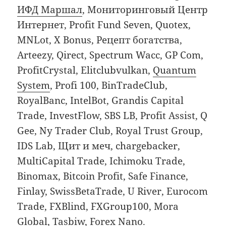
ИФД Маршал
, Мониторинговый Центр
Интернет, Profit Fund Seven, Quotex,
MNLot, X Bonus, Рецепт богатства,
Arteezy, Qirect, Spectrum Wacc, GP Com,
ProfitCrystal, Elitclubvulkan,
Quantum
System
, Profi 100, BinTradeClub,
RoyalBanc, IntelBot, Grandis Capital
Trade, InvestFlow, SBS LB, Profit Assist, Q
Gee, Ny Trader Club, Royal Trust Group,
IDS Lab, Щит и меч, chargebacker,
MultiCapital Trade, Ichimoku Trade,
Binomax, Bitcoin Profit, Safe Finance,
Finlay, SwissBetaTrade, U River, Eurocom
Trade, FXBlind, FXGroup100, Mora
Global, Tasbiw, Forex Nano.