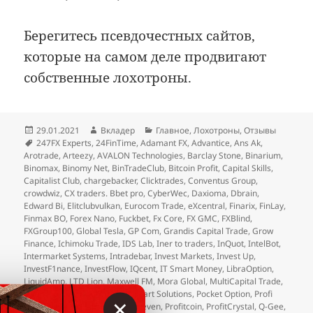
Берегитесь псевдочестных сайтов,
которые на самом деле продвигают
собственные лохотроны.
Опубликовано
Автор
Рубрики
29.01.2021
Вкладер
Главное
,
Лохотроны
,
Отзывы
Метки
247FX Experts
,
24FinTime
,
Adamant FX
,
Advantice
,
Ans Ak
,
Arotrade
,
Arteezy
,
AVALON Technologies
,
Barclay Stone
,
Binarium
,
Binomax
,
Binomy Net
,
BinTradeClub
,
Bitcoin Profit
,
Capital Skills
,
Capitalist Club
,
chargebacker
,
Clicktrades
,
Conventus Group
,
crowdwiz
,
CX traders. Bbet pro
,
CyberWec
,
Daxioma
,
Dbrain
,
Edward Bi
,
Elitclubvulkan
,
Eurocom Trade
,
eXcentral
,
Finarix
,
FinLay
,
Finmax BO
,
Forex Nano
,
Fuckbet
,
Fx Core
,
FX GMC
,
FXBlind
,
FXGroup100
,
Global Tesla
,
GP Com
,
Grandis Capital Trade
,
Grow
Finance
,
Ichimoku Trade
,
IDS Lab
,
Iner to traders
,
InQuot
,
IntelBot
,
Intermarket Systems
,
Intradebar
,
Invest Markets
,
Invest Up
,
InvestF1nance
,
InvestFlow
,
IQcent
,
IT Smart Money
,
LibraOption
,
LiquidAmp
,
LTD Lion
,
Maxwell FM
,
Mora Global
,
MultiCapital Trade
,
NovaFX
,
Ny Trader Club
,
OneStart Solutions
,
Pocket Option
,
Profi
×
100
,
Profit Assist
,
Profit Fund Seven
,
Profitcoin
,
ProfitCrystal
,
Q-Gee
,