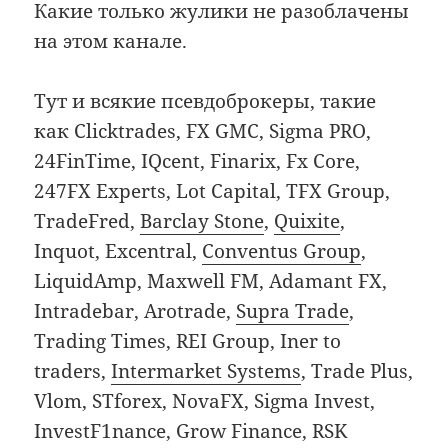
Какие только жулики не разоблачены
на этом канале.
Тут и всякие псевдоброкеры, такие
как Clicktrades, FX GMC, Sigma PRO,
24FinTime, IQcent, Finarix, Fx Core,
247FX Experts, Lot Capital, TFX Group,
TradeFred,
Barclay Stone
,
Quixite
,
Inquot, Excentral,
Conventus Group
,
LiquidAmp, Maxwell FM, Adamant FX,
Intradebar, Arotrade,
Supra Trade
,
Trading Times, REI Group, Iner to
traders,
Intermarket Systems
, Trade Plus,
Vlom, STforex, NovaFX, Sigma Invest,
InvestF1nance, Grow Finance, RSK