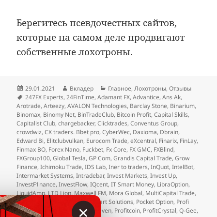
Берегитесь псевдочестных сайтов,
которые на самом деле продвигают
собственные лохотроны.
Опубликовано
Автор
Рубрики
29.01.2021
Вкладер
Главное
,
Лохотроны
,
Отзывы
Метки
247FX Experts
,
24FinTime
,
Adamant FX
,
Advantice
,
Ans Ak
,
Arotrade
,
Arteezy
,
AVALON Technologies
,
Barclay Stone
,
Binarium
,
Binomax
,
Binomy Net
,
BinTradeClub
,
Bitcoin Profit
,
Capital Skills
,
Capitalist Club
,
chargebacker
,
Clicktrades
,
Conventus Group
,
crowdwiz
,
CX traders. Bbet pro
,
CyberWec
,
Daxioma
,
Dbrain
,
Edward Bi
,
Elitclubvulkan
,
Eurocom Trade
,
eXcentral
,
Finarix
,
FinLay
,
Finmax BO
,
Forex Nano
,
Fuckbet
,
Fx Core
,
FX GMC
,
FXBlind
,
FXGroup100
,
Global Tesla
,
GP Com
,
Grandis Capital Trade
,
Grow
Finance
,
Ichimoku Trade
,
IDS Lab
,
Iner to traders
,
InQuot
,
IntelBot
,
Intermarket Systems
,
Intradebar
,
Invest Markets
,
Invest Up
,
InvestF1nance
,
InvestFlow
,
IQcent
,
IT Smart Money
,
LibraOption
,
LiquidAmp
,
LTD Lion
,
Maxwell FM
,
Mora Global
,
MultiCapital Trade
,
NovaFX
,
Ny Trader Club
,
OneStart Solutions
,
Pocket Option
,
Profi
×
100
,
Profit Assist
,
Profit Fund Seven
,
Profitcoin
,
ProfitCrystal
,
Q-Gee
,