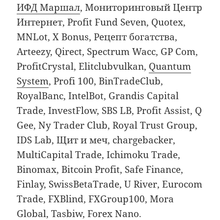
ИФД Маршал
, Мониторинговый Центр
Интернет, Profit Fund Seven, Quotex,
MNLot, X Bonus, Рецепт богатства,
Arteezy, Qirect, Spectrum Wacc, GP Com,
ProfitCrystal, Elitclubvulkan,
Quantum
System
, Profi 100, BinTradeClub,
RoyalBanc, IntelBot, Grandis Capital
Trade, InvestFlow, SBS LB, Profit Assist, Q
Gee, Ny Trader Club, Royal Trust Group,
IDS Lab, Щит и меч, chargebacker,
MultiCapital Trade, Ichimoku Trade,
Binomax, Bitcoin Profit, Safe Finance,
Finlay, SwissBetaTrade, U River, Eurocom
Trade, FXBlind, FXGroup100, Mora
Global, Tasbiw, Forex Nano.