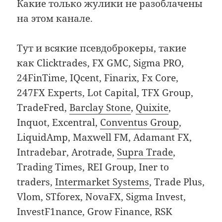
Какие только жулики не разоблачены
на этом канале.
Тут и всякие псевдоброкеры, такие
как Clicktrades, FX GMC, Sigma PRO,
24FinTime, IQcent, Finarix, Fx Core,
247FX Experts, Lot Capital, TFX Group,
TradeFred,
Barclay Stone
,
Quixite
,
Inquot, Excentral,
Conventus Group
,
LiquidAmp, Maxwell FM, Adamant FX,
Intradebar, Arotrade,
Supra Trade
,
Trading Times, REI Group, Iner to
traders,
Intermarket Systems
, Trade Plus,
Vlom, STforex, NovaFX, Sigma Invest,
InvestF1nance, Grow Finance, RSK