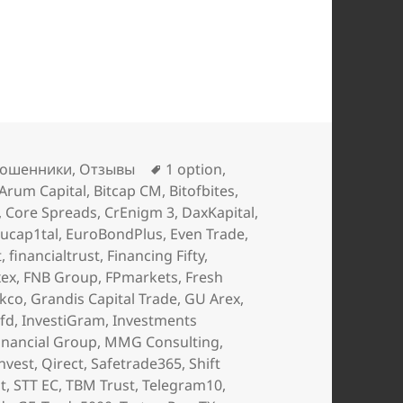
ия в чёрный список брокеров (2021), часть 1
Метки
ошенники
,
Отзывы
1 option
,
Arum Capital
,
Bitcap CM
,
Bitofbites
,
,
Core Spreads
,
CrEnigm 3
,
DaxKapital
,
ucap1tal
,
EuroBondPlus
,
Even Trade
,
t
,
financialtrust
,
Financing Fifty
,
xex
,
FNB Group
,
FPmarkets
,
Fresh
ikco
,
Grandis Capital Trade
,
GU Arex
,
tfd
,
InvestiGram
,
Investments
nancial Group
,
MMG Consulting
,
nvest
,
Qirect
,
Safetrade365
,
Shift
t
,
STT EC
,
TBM Trust
,
Telegram10
,