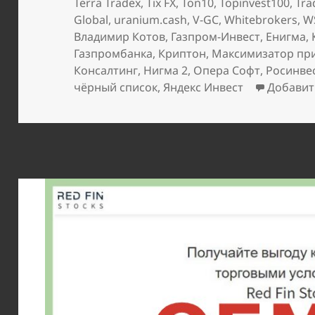
Terra Tradex
,
Tix FX
,
Ton10
,
Topinvest100
,
Tra
Global
,
uranium.cash
,
V-GC
,
Whitebrokers
,
WS
Владимир Котов
,
Газпром-Инвест
,
Енигма
,
Газпромбанка
,
Криптон
,
Максимизатор пр
Консалтинг
,
Нигма 2
,
Опера Софт
,
Росинве
чёрный список
,
Яндекс Инвест
Добавит