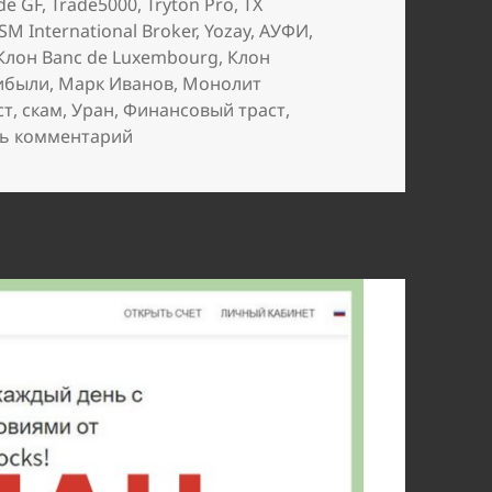
de GF
,
Trade5000
,
Tryton Pro
,
TX
M International Broker
,
Yozay
,
АУФИ
,
Клон Banc de Luxembourg
,
Клон
ибыли
,
Марк Иванов
,
Монолит
ст
,
скам
,
Уран
,
Финансовый траст
,
к записи
Мартовские добавления в чёрны
ь комментарий