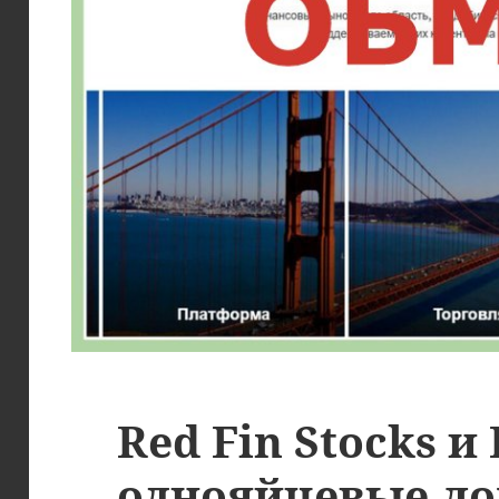
Red Fin Stocks и 
однояйцевые л