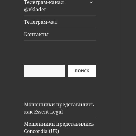
раскрыть
Телеграм-канал
дочернее
@vklader
меню
Телеграм-чат
Контакты
Поиск
ПОИСК
Мошенники представились
как Essent Legal
Мошенники представились
Concordia (UK)