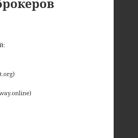
брокеров
й:
t.org)
-way.online)