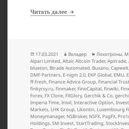
Мартовские добавлен
Читать далее
Опубликовано
Автор
Рубрики
17.03.2021
Вкладер
Лохотроны
,
М
Alpari Limited
,
Altair
,
Altcoin Trader
,
Apitrade
,
blueton
,
Btrade Automated
,
Buxano
,
Capwelt
DMF Partners
,
E-nigm 2.0
,
EKP Global
,
EMU
,
E
ff-fresh
,
Finance Advice Group
,
Financial Trus
finkyrsy.ru
,
Finmaker
,
FinoCapital
,
finwiki
,
Fin
Forex
,
FX Clone
,
FXGlory
,
Gerchik & Co
,
gerch
Imperia Time
,
Inivil
,
Interactive Option
,
Inves
Markets
,
LHK Group
,
Likontin
,
Luxembourg Fi
Moneymanager
,
NSBroker
,
NSFX
,
PagFX
,
Pro1
Holdings
,
SM-Invest
,
StartTrading
,
StockInves