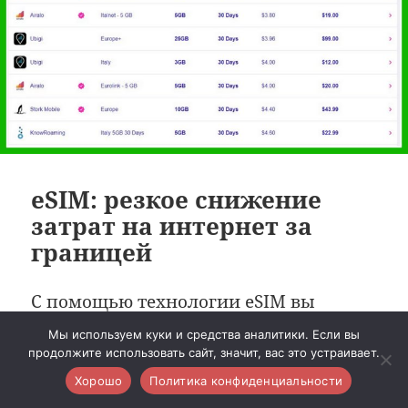
eSIM: резкое снижение
затрат на интернет за
границей
С помощью технологии eSIM вы
можете существенно уменьшить
Мы используем куки и средства аналитики. Если вы
затраты на интернет за границей,
продолжите использовать сайт, значит, вас это устраивает.
если, конечно, ваш телефон
Хорошо
Политика конфиденциальности