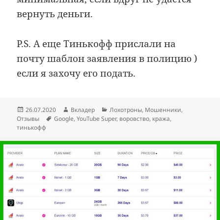
вернуть деньги.
P.S. А еще Тинькофф прислали на
почту шаблон заявления в полицию )
если я захочу его подать.
Опубликовано
Автор
Рубрики
26.07.2020
Вкладер
Лохотроны
,
Мошенники
,
Метки
Отзывы
Google
,
YouTube Super
,
воровство
,
кража
,
тинькофф