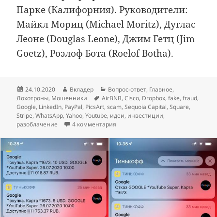
Парке (Калифорния). Руководители:
Майкл Мориц (Michael Moritz), Дуглас
Леоне (Douglas Leone), Джим Гетц (Jim
Goetz), Роэлоф Бота (Roelof Botha).
Опубликовано
Автор
Рубрики
24.10.2020
Вкладер
Вопрос-ответ
,
Главное
,
Метки
Лохотроны
,
Мошенники
AirBNB
,
Cisco
,
Dropbox
,
fake
,
fraud
,
Google
,
LinkedIn
,
PayPal
,
PicsArt
,
scam
,
Sequoia Capital
,
Square
,
Stripe
,
WhatsApp
,
Yahoo
,
Youtube
,
идеи
,
инвестиции
,
к записи Фальшивый Sequoia Capi
разоблачение
4 комментария