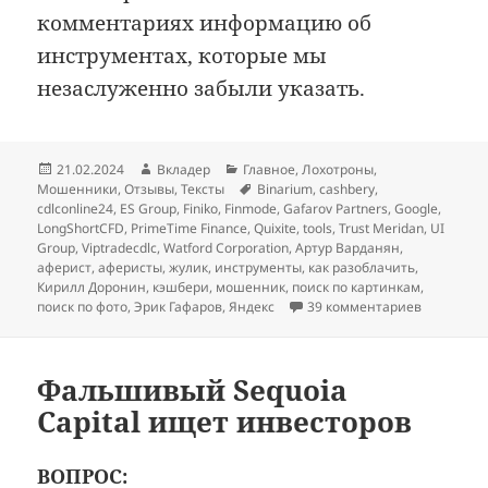
комментариях информацию об
инструментах, которые мы
незаслуженно забыли указать.
Опубликовано
Автор
Рубрики
21.02.2024
Вкладер
Главное
,
Лохотроны
,
Метки
Мошенники
,
Отзывы
,
Тексты
Binarium
,
cashbery
,
cdlconline24
,
ES Group
,
Finiko
,
Finmode
,
Gafarov Partners
,
Google
,
LongShortCFD
,
PrimeTime Finance
,
Quixite
,
tools
,
Trust Meridan
,
UI
Group
,
Viptradecdlc
,
Watford Corporation
,
Артур Варданян
,
аферист
,
аферисты
,
жулик
,
инструменты
,
как разоблачить
,
Кирилл Доронин
,
кэшбери
,
мошенник
,
поиск по картинкам
,
к записи 
поиск по фото
,
Эрик Гафаров
,
Яндекс
39 комментариев
Фальшивый Sequoia
Capital ищет инвесторов
ВОПРОС: