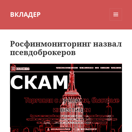
ВКЛАДЕР
МЕНЮ
И
ВИДЖЕТЫ
Росфинмониторинг назвал
псевдоброкеров