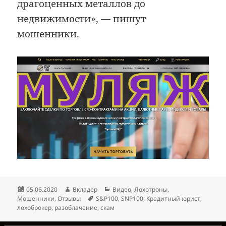
драгоценных металлов до
недвижимости», — пишут
мошенники.
Опубликовано
Автор
Рубрики
05.06.2020
Вкладер
Видео
,
Лохотроны
,
Метки
Мошенники
,
Отзывы
S&P100
,
SNP100
,
Кредитный юрист
,
лохоброкер
,
разоблачение
,
скам