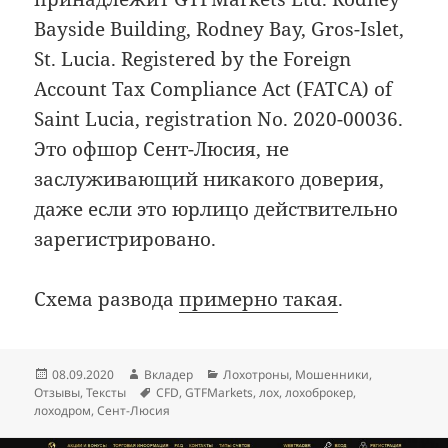
Bayside Building, Rodney Bay, Gros-Islet,
St. Lucia. Registered by the Foreign
Account Tax Compliance Act (FATCA) of
Saint Lucia, registration No. 2020-00036.
Это офшор Сент-Люсия, не
заслуживающий никакого доверия,
даже если это юрлицо действительно
зарегистрировано.
Схема развода
примерно такая
.
Опубликовано
Автор
Рубрики
08.09.2020
Вкладер
Лохотроны
,
Мошенники
,
Метки
Отзывы
,
Тексты
CFD
,
GTFMarkets
,
лох
,
лохоброкер
,
лоходром
,
Сент-Люсия