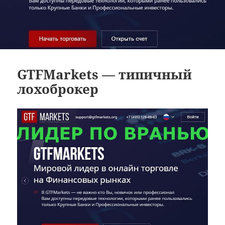
GTFMarkets — типичный
лохоброкер