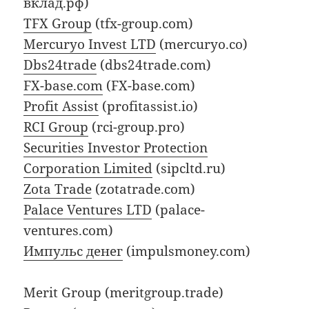
вклад.рф)
TFX Group
(tfx-group.com)
Mercuryo Invest LTD
(mercuryo.co)
Dbs24trade
(dbs24trade.com)
FX-base.com
(FX-base.com)
Profit Assist
(profitassist.io)
RCI Group
(rci-group.pro)
Securities Investor Protection
Corporation Limited
(sipcltd.ru)
Zota Trade
(zotatrade.com)
Palace Ventures LTD
(palace-
ventures.com)
Импульс денег
(impulsmoney.com)
Merit Group (meritgroup.trade)