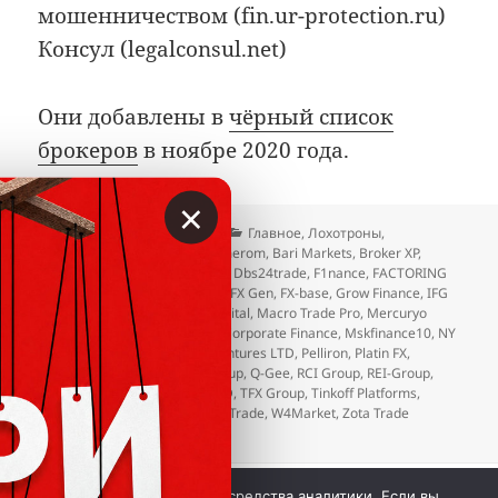
мошенничеством (fin.ur-protection.ru)
Консул (legalconsul.net)
Они добавлены в
чёрный список
брокеров
в ноябре 2020 года.
×
Опубликовано
Автор
Рубрики
01.12.2020
Вкладер
Главное
,
Лохотроны
,
Метки
Мошенники
,
Отзывы
Amerom
,
Bari Markets
,
Broker XP
,
Brokerz
,
CMS Trader
,
DaxBase
,
Dbs24trade
,
F1nance
,
FACTORING
PTY LTD
,
FinoCapital
,
FX Coins
,
FX Gen
,
FX-base
,
Grow Finance
,
IFG
Project
,
Impulsmoney
,
LOT Capital
,
Macro Trade Pro
,
Mercuryo
Invest
,
Merit Group
,
Montana Corporate Finance
,
Mskfinance10
,
NY
Trader
,
OTB Trading
,
Palace Ventures LTD
,
Pelliron
,
Platin FX
,
Prenux
,
Profit Assist
,
Profit Group
,
Q-Gee
,
RCI Group
,
REI-Group
,
TBX Capital
,
Telegram TON LTD
,
TFX Group
,
Tinkoff Platforms
,
United Asset Finance
,
Vedanta Trade
,
W4Market
,
Zota Trade
к записи
Ноябрьские добавления в чёрный
Добавить комментарий
 © Вкладер 2014-2026. Цитирование разрешается с 
Мы используем куки и средства аналитики. Если вы