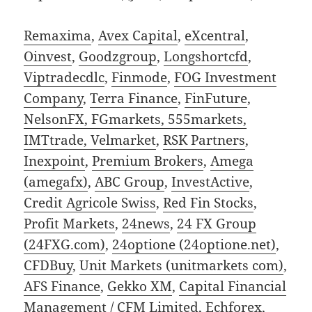
Remaxima
,
Avex Capital
,
eXcentral
,
Oinvest
,
Goodzgroup
,
Longshortcfd
,
Viptradecdlc
,
Finmode
,
FOG Investment
Company
,
Terra Finance
,
FinFuture
,
NelsonFX, FGmarkets, 555markets,
IMTtrade, Velmarket
,
RSK Partners
,
Inexpoint
,
Premium Brokers
,
Amega
(amegafx)
,
ABC Group
,
InvestActive
,
Credit Agricole Swiss
,
Red Fin Stocks
,
Profit Markets
,
24news
,
24 FX Group
(24FXG.com)
,
24optione (24optione.net)
,
CFDBuy
,
Unit Markets (unitmarkets com)
,
AFS Finance
,
Gekko XM
,
Capital Financial
Management / CFM Limited
, Echforex,