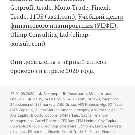
Getprofit.trade, Mono-Trade, Finexit
Trade,
11US (us11.com)
;
Учебный центр
финансового планирования (УЦФП)
;
Olimp Consulting Ltd (olimp-
consult.com).
Они добавлены в
чёрный список
брокеров
в апреле 2020 года.
Опубликовано
Автор
Рубрики
01.05.2020
Вкладер
Лохотроны
,
Мошенники
,
Метки
Отзывы
11US
,
24 FX Group
,
24FXG.com
,
24news
,
24optione
,
24optione.net
,
555markets
,
ABC Group
,
AFS Finance
,
Algo FX Trade
(AFT Capitals)
,
All top Market
,
Amega
,
amegafx
,
AMOtrader
,
ANP-FX
,
Axe Capital
,
Blockfolioptions
,
BX-Markets
,
Capital Financial
Management
,
Cartel Finance
,
CFDBuy
,
CFM Limited
,
Cnv Capital
,
Conventus Group
,
Credit Agricole Swiss
,
Echforex
,
Europe Markets
,
eXcentral
,
FGmarkets
,
Finavix
,
Finexit Trade
,
FinFuture
,
Finmode
,