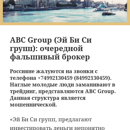
ABC Group (Эй Би Си
групп): очередной
фальшивый брокер
Россияне жалуются на звонки с
телефона +74992130459 (84992130459).
Наглые молодые люди заманивают в
трейдинг, представляются ABC Group.
Данная структура является
мошеннической.
«Эй Би Си групп, предлагают
инвестировать деньги непонятно