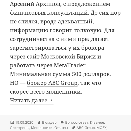
Арсений Архипов, с предложением
финансовых консультаций. До сих пор
не слился, вроде адекватный,
информацию говорит толковую. Для
сотрудничества с ними предлагает
зарегистрироваться у их брокера
через сайт Московской Биржи и
работать через MetaTrader.
Минимальная сумма 500 долларов.
НО —
брокер ABC Group
, так что
скорее всего мошенники.
Аферисты прикрываются Мо
Читать далее
Опубликовано
Автор
Рубрики
19.09.2020
Вкладер
Вопрос-ответ
,
Главное
,
Метки
Лохотроны
,
Мошенники
,
Отзывы
ABC Group
,
MOEX
,