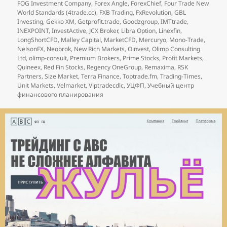
FOG Investment Company
,
Forex Angle
,
ForexChief
,
Four Trade New
World Standards (4trade.cc)
,
FXB Trading
,
FxRevolution
,
GBL
Investing
,
Gekko XM
,
Getprofit.trade
,
Goodzgroup
,
IMTtrade
,
INEXPOINT
,
InvestActive
,
JCX Broker
,
Libra Option
,
Linexfin
,
LongShortCFD
,
Malley Capital
,
MarketCFD
,
Mercuryo
,
Mono-Trade
,
NelsonFX
,
Neobrok
,
New Rich Markets
,
Oinvest
,
Olimp Consulting
Ltd
,
olimp-consult
,
Premium Brokers
,
Prime Stocks
,
Profit Markets
,
Quineex
,
Red Fin Stocks
,
Regency OneGroup
,
Remaxima
,
RSK
Partners
,
Size Market
,
Terra Finance
,
Toptrade.fm
,
Trading-Times
,
Unit Markets
,
Velmarket
,
Viptradecdlc
,
УЦФП
,
Учебный центр
финансового планирования