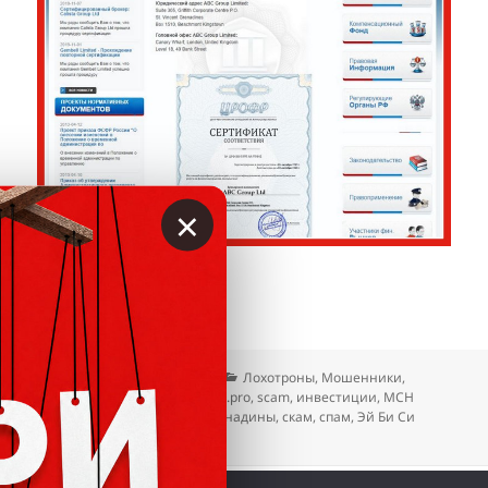
×
Опубликовано
Автор
Рубрики
09.04.2020
Вкладер
Лохотроны
,
Мошенники
,
Метки
Отзывы
ABC Group
,
abcfx.pro
,
scam
,
инвестиции
,
МСН
Телеком
,
Сент-Винсент и Гренадины
,
скам
,
спам
,
Эй Би Си
групп