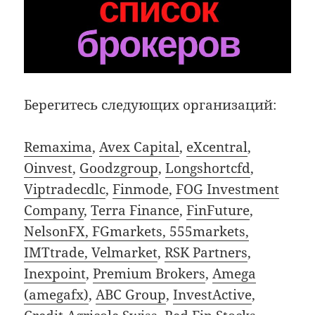
Берегитесь следующих организаций:
Remaxima
,
Avex Capital
,
eXcentral
,
Oinvest
,
Goodzgroup
,
Longshortcfd
,
Viptradecdlc
,
Finmode
,
FOG Investment
Company
,
Terra Finance
,
FinFuture
,
NelsonFX, FGmarkets, 555markets,
IMTtrade, Velmarket
,
RSK Partners
,
Inexpoint
,
Premium Brokers
,
Amega
(amegafx)
,
ABC Group
,
InvestActive
,