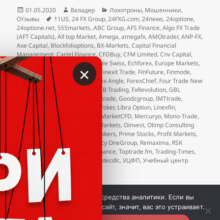
Опубликовано
Автор
Рубрики
01.05.2020
Вкладер
Лохотроны
,
Мошенники
,
Метки
Отзывы
11US
,
24 FX Group
,
24FXG.com
,
24news
,
24optione
,
24optione.net
,
555markets
,
ABC Group
,
AFS Finance
,
Algo FX Trade
(AFT Capitals)
,
All top Market
,
Amega
,
amegafx
,
AMOtrader
,
ANP-FX
,
Axe Capital
,
Blockfolioptions
,
BX-Markets
,
Capital Financial
Management
,
Cartel Finance
,
CFDBuy
,
CFM Limited
,
Cnv Capital
,
Conventus Group
,
Credit Agricole Swiss
,
Echforex
,
Europe Markets
,
×
eXcentral
,
FGmarkets
,
Finavix
,
Finexit Trade
,
FinFuture
,
Finmode
,
FOG Investment Company
,
Forex Angle
,
ForexChief
,
Four Trade New
World Standards (4trade.cc)
,
FXB Trading
,
FxRevolution
,
GBL
Investing
,
Gekko XM
,
Getprofit.trade
,
Goodzgroup
,
IMTtrade
,
INEXPOINT
,
InvestActive
,
JCX Broker
,
Libra Option
,
Linexfin
,
LongShortCFD
,
Malley Capital
,
MarketCFD
,
Mercuryo
,
Mono-Trade
,
NelsonFX
,
Neobrok
,
New Rich Markets
,
Oinvest
,
Olimp Consulting
Ltd
,
olimp-consult
,
Premium Brokers
,
Prime Stocks
,
Profit Markets
,
Quineex
,
Red Fin Stocks
,
Regency OneGroup
,
Remaxima
,
RSK
Partners
,
Size Market
,
Terra Finance
,
Toptrade.fm
,
Trading-Times
,
Unit Markets
,
Velmarket
,
Viptradecdlc
,
УЦФП
,
Учебный центр
финансового планирования
 © Вкладер 2014-2026. Цитирование разрешается с 
Мы используем куки и средства аналитики. Если вы
гиперссылкой на сайт vklader.com или 
телеграм-канал 
продолжите использовать сайт, значит, вас это устраивает.
@vklader
. 
Контакты.
Политика конфиденциальности.
Вкладер™