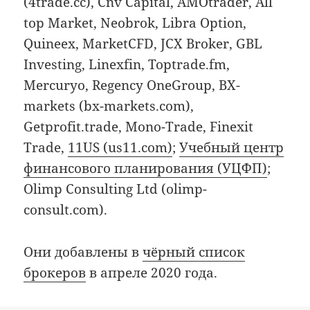
(4trade.cc), Cnv Capital, AMOtrader, All
top Market, Neobrok, Libra Option,
Quineex, MarketCFD, JCX Broker, GBL
Investing, Linexfin, Toptrade.fm,
Mercuryo, Regency OneGroup, BX-
markets (bx-markets.com),
Getprofit.trade, Mono-Trade, Finexit
Trade,
11US (us11.com)
;
Учебный центр
финансового планирования (УЦФП)
;
Olimp Consulting Ltd (olimp-
consult.com).
Они добавлены в
чёрный список
брокеров
в апреле 2020 года.