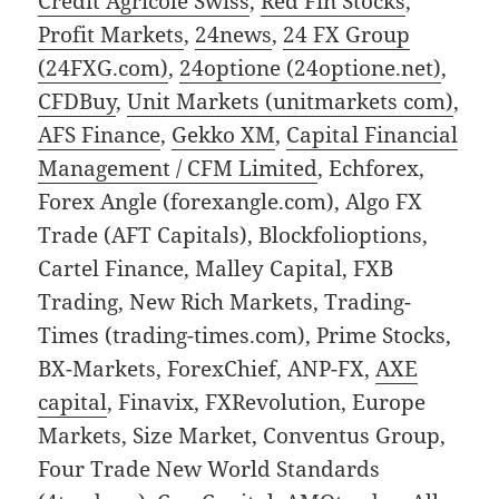
Credit Agricole Swiss
,
Red Fin Stocks
,
Profit Markets
,
24news
,
24 FX Group
(24FXG.com)
,
24optione (24optione.net)
,
CFDBuy
,
Unit Markets (unitmarkets com)
,
AFS Finance
,
Gekko XM
,
Capital Financial
Management / CFM Limited
, Echforex,
Forex Angle (forexangle.com), Algo FX
Trade (AFT Capitals), Blockfolioptions,
Cartel Finance, Malley Capital, FXB
Trading, New Rich Markets, Trading-
Times (trading-times.com), Prime Stocks,
BX-Markets, ForexChief, ANP-FX,
AXE
capital
, Finavix, FXRevolution, Europe
Markets, Size Market, Conventus Group,
Four Trade New World Standards