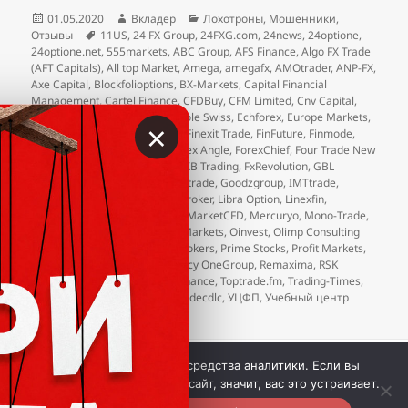
Опубликовано
Автор
Рубрики
01.05.2020
Вкладер
Лохотроны
,
Мошенники
,
Метки
Отзывы
11US
,
24 FX Group
,
24FXG.com
,
24news
,
24optione
,
24optione.net
,
555markets
,
ABC Group
,
AFS Finance
,
Algo FX Trade
(AFT Capitals)
,
All top Market
,
Amega
,
amegafx
,
AMOtrader
,
ANP-FX
,
Axe Capital
,
Blockfolioptions
,
BX-Markets
,
Capital Financial
Management
,
Cartel Finance
,
CFDBuy
,
CFM Limited
,
Cnv Capital
,
Conventus Group
,
Credit Agricole Swiss
,
Echforex
,
Europe Markets
,
×
eXcentral
,
FGmarkets
,
Finavix
,
Finexit Trade
,
FinFuture
,
Finmode
,
FOG Investment Company
,
Forex Angle
,
ForexChief
,
Four Trade New
World Standards (4trade.cc)
,
FXB Trading
,
FxRevolution
,
GBL
Investing
,
Gekko XM
,
Getprofit.trade
,
Goodzgroup
,
IMTtrade
,
INEXPOINT
,
InvestActive
,
JCX Broker
,
Libra Option
,
Linexfin
,
LongShortCFD
,
Malley Capital
,
MarketCFD
,
Mercuryo
,
Mono-Trade
,
NelsonFX
,
Neobrok
,
New Rich Markets
,
Oinvest
,
Olimp Consulting
Ltd
,
olimp-consult
,
Premium Brokers
,
Prime Stocks
,
Profit Markets
,
Quineex
,
Red Fin Stocks
,
Regency OneGroup
,
Remaxima
,
RSK
Partners
,
Size Market
,
Terra Finance
,
Toptrade.fm
,
Trading-Times
,
Unit Markets
,
Velmarket
,
Viptradecdlc
,
УЦФП
,
Учебный центр
финансового планирования
 © Вкладер 2014-2026. Цитирование разрешается с 
Мы используем куки и средства аналитики. Если вы
гиперссылкой на сайт vklader.com или 
телеграм-канал 
продолжите использовать сайт, значит, вас это устраивает.
@vklader
. 
Контакты.
Политика конфиденциальности.
Вкладер™