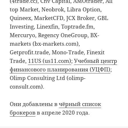
(4trade.cc), Cnv Capital, AMOtrader, All
top Market, Neobrok, Libra Option,
Quineex, MarketCFD, JCX Broker, GBL
Investing, Linexfin, Toptrade.fm,
Mercuryo, Regency OneGroup, BX-
markets (bx-markets.com),
Getprofit.trade, Mono-Trade, Finexit
Trade,
11US (us11.com)
;
Учебный центр
финансового планирования (УЦФП)
;
Olimp Consulting Ltd (olimp-
consult.com).
Они добавлены в
чёрный список
брокеров
в апреле 2020 года.