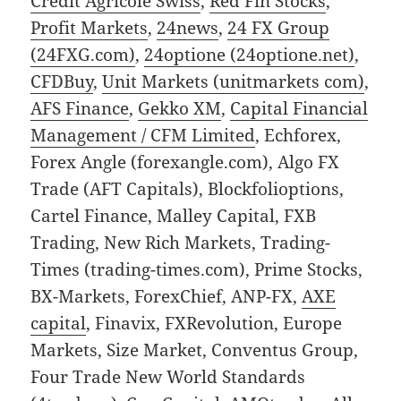
Credit Agricole Swiss
,
Red Fin Stocks
,
Profit Markets
,
24news
,
24 FX Group
(24FXG.com)
,
24optione (24optione.net)
,
CFDBuy
,
Unit Markets (unitmarkets com)
,
AFS Finance
,
Gekko XM
,
Capital Financial
Management / CFM Limited
, Echforex,
Forex Angle (forexangle.com), Algo FX
Trade (AFT Capitals), Blockfolioptions,
Cartel Finance, Malley Capital, FXB
Trading, New Rich Markets, Trading-
Times (trading-times.com), Prime Stocks,
BX-Markets, ForexChief, ANP-FX,
AXE
capital
, Finavix, FXRevolution, Europe
Markets, Size Market, Conventus Group,
Four Trade New World Standards