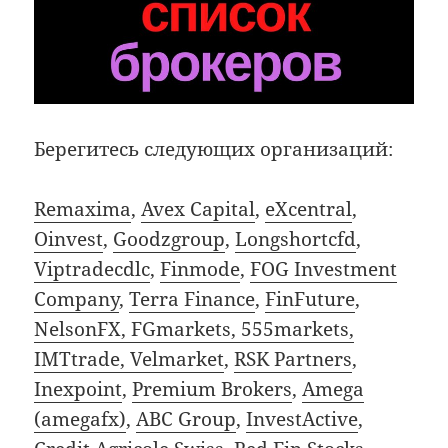
Берегитесь следующих организаций:
Remaxima
,
Avex Capital
,
eXcentral
,
Oinvest
,
Goodzgroup
,
Longshortcfd
,
Viptradecdlc
,
Finmode
,
FOG Investment
Company
,
Terra Finance
,
FinFuture
,
NelsonFX, FGmarkets, 555markets,
IMTtrade, Velmarket
,
RSK Partners
,
Inexpoint
,
Premium Brokers
,
Amega
(amegafx)
,
ABC Group
,
InvestActive
,