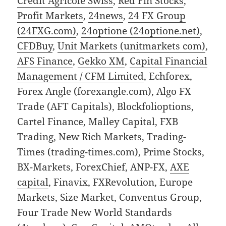
Credit Agricole Swiss
,
Red Fin Stocks
,
Profit Markets
,
24news
,
24 FX Group
(24FXG.com)
,
24optione (24optione.net)
,
CFDBuy
,
Unit Markets (unitmarkets com)
,
AFS Finance
,
Gekko XM
,
Capital Financial
Management / CFM Limited
, Echforex,
Forex Angle (forexangle.com), Algo FX
Trade (AFT Capitals), Blockfolioptions,
Cartel Finance, Malley Capital, FXB
Trading, New Rich Markets, Trading-
Times (trading-times.com), Prime Stocks,
BX-Markets, ForexChief, ANP-FX,
AXE
capital
, Finavix, FXRevolution, Europe
Markets, Size Market, Conventus Group,
Four Trade New World Standards