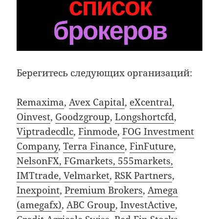
Берегитесь следующих организаций:
Remaxima
,
Avex Capital
,
eXcentral
,
Oinvest
,
Goodzgroup
,
Longshortcfd
,
Viptradecdlc
,
Finmode
,
FOG Investment
Company
,
Terra Finance
,
FinFuture
,
NelsonFX, FGmarkets, 555markets,
IMTtrade, Velmarket
,
RSK Partners
,
Inexpoint
,
Premium Brokers
,
Amega
(amegafx)
,
ABC Group
,
InvestActive
,