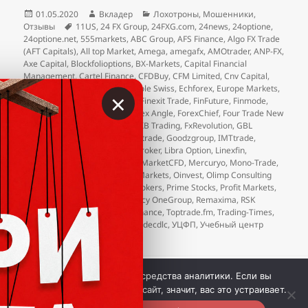
Опубликовано
Автор
Рубрики
01.05.2020
Вкладер
Лохотроны
,
Мошенники
,
Метки
Отзывы
11US
,
24 FX Group
,
24FXG.com
,
24news
,
24optione
,
24optione.net
,
555markets
,
ABC Group
,
AFS Finance
,
Algo FX Trade
(AFT Capitals)
,
All top Market
,
Amega
,
amegafx
,
AMOtrader
,
ANP-FX
,
Axe Capital
,
Blockfolioptions
,
BX-Markets
,
Capital Financial
Management
,
Cartel Finance
,
CFDBuy
,
CFM Limited
,
Cnv Capital
,
Conventus Group
,
Credit Agricole Swiss
,
Echforex
,
Europe Markets
,
×
eXcentral
,
FGmarkets
,
Finavix
,
Finexit Trade
,
FinFuture
,
Finmode
,
FOG Investment Company
,
Forex Angle
,
ForexChief
,
Four Trade New
World Standards (4trade.cc)
,
FXB Trading
,
FxRevolution
,
GBL
Investing
,
Gekko XM
,
Getprofit.trade
,
Goodzgroup
,
IMTtrade
,
INEXPOINT
,
InvestActive
,
JCX Broker
,
Libra Option
,
Linexfin
,
LongShortCFD
,
Malley Capital
,
MarketCFD
,
Mercuryo
,
Mono-Trade
,
NelsonFX
,
Neobrok
,
New Rich Markets
,
Oinvest
,
Olimp Consulting
Ltd
,
olimp-consult
,
Premium Brokers
,
Prime Stocks
,
Profit Markets
,
Quineex
,
Red Fin Stocks
,
Regency OneGroup
,
Remaxima
,
RSK
Partners
,
Size Market
,
Terra Finance
,
Toptrade.fm
,
Trading-Times
,
Unit Markets
,
Velmarket
,
Viptradecdlc
,
УЦФП
,
Учебный центр
финансового планирования
 © Вкладер 2014-2026. Цитирование разрешается с 
Мы используем куки и средства аналитики. Если вы
гиперссылкой на сайт vklader.com или 
телеграм-канал 
продолжите использовать сайт, значит, вас это устраивает.
@vklader
. 
Контакты.
Политика конфиденциальности.
Вкладер™