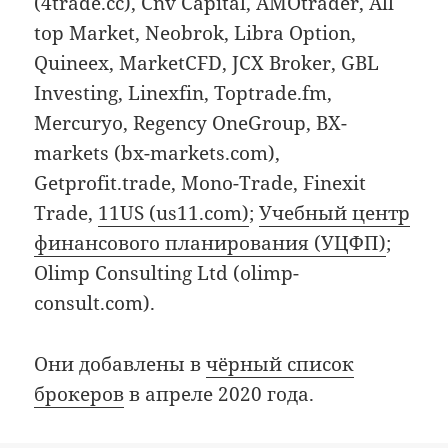
(4trade.cc), Cnv Capital, AMOtrader, All
top Market, Neobrok, Libra Option,
Quineex, MarketCFD, JCX Broker, GBL
Investing, Linexfin, Toptrade.fm,
Mercuryo, Regency OneGroup, BX-
markets (bx-markets.com),
Getprofit.trade, Mono-Trade, Finexit
Trade,
11US (us11.com)
;
Учебный центр
финансового планирования (УЦФП)
;
Olimp Consulting Ltd (olimp-
consult.com).
Они добавлены в
чёрный список
брокеров
в апреле 2020 года.