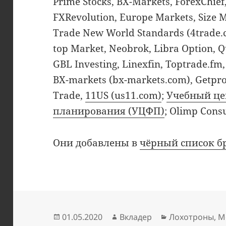
Prime Stocks, BX-Markets, ForexChie
FXRevolution, Europe Markets, Size 
Trade New World Standards (4trade.cc
top Market, Neobrok, Libra Option, 
GBL Investing, Linexfin, Toptrade.f
BX-markets (bx-markets.com), Getprof
Trade,
11US (us11.com)
;
Учебный це
планирования (УЦФП)
; Olimp Consu
Они добавлены в
чёрный список б
Опубликовано
Автор
Рубрики
01.05.2020
Вкладер
Лохотроны
,
М