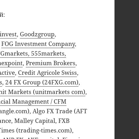
й:
invest
,
Goodzgroup
,
,
FOG Investment Company
,
FGmarkets, 555markets,
nexpoint
,
Premium Brokers
,
Active
,
Credit Agricole Swiss
,
s
,
24 FX Group (24FXG.com)
,
nit Markets (unitmarkets com)
,
ncial Management / CFM
xangle.com), Algo FX Trade (AFT
nance, Malley Capital, FXB
imes (trading-times.com),