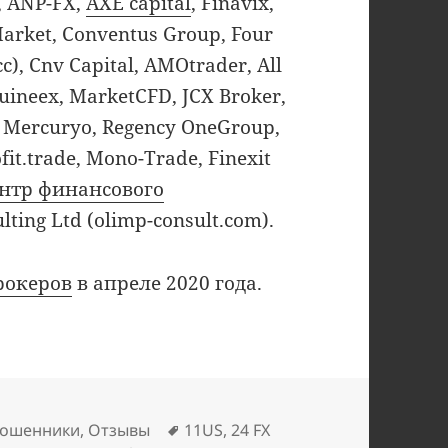
f, ANP-FX,
AXE capital
, Finavix,
Market, Conventus Group, Four
), Cnv Capital, AMOtrader, All
Quineex, MarketCFD, JCX Broker,
m, Mercuryo, Regency OneGroup,
it.trade, Mono-Trade, Finexit
нтр финансового
lting Ltd (olimp-consult.com).
рокеров
в апреле 2020 года.
Метки
ошенники
,
Отзывы
11US
,
24 FX