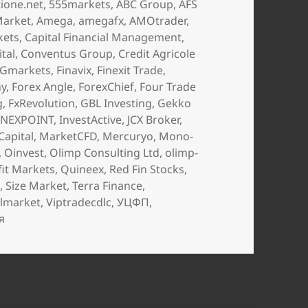
ione.net
,
555markets
,
ABC Group
,
AFS
Market
,
Amega
,
amegafx
,
AMOtrader
,
kets
,
Capital Financial Management
,
tal
,
Conventus Group
,
Credit Agricole
FGmarkets
,
Finavix
,
Finexit Trade
,
ny
,
Forex Angle
,
ForexChief
,
Four Trade
g
,
FxRevolution
,
GBL Investing
,
Gekko
INEXPOINT
,
InvestActive
,
JCX Broker
,
Capital
,
MarketCFD
,
Mercuryo
,
Mono-
,
Oinvest
,
Olimp Consulting Ltd
,
olimp-
fit Markets
,
Quineex
,
Red Fin Stocks
,
s
,
Size Market
,
Terra Finance
,
lmarket
,
Viptradecdlc
,
УЦФП
,
я