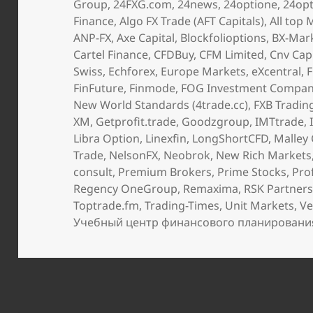
Group
,
24FXG.com
,
24news
,
24optione
,
24opt
Finance
,
Algo FX Trade (AFT Capitals)
,
All top 
ANP-FX
,
Axe Capital
,
Blockfolioptions
,
BX-Mar
Cartel Finance
,
CFDBuy
,
CFM Limited
,
Cnv Capi
Swiss
,
Echforex
,
Europe Markets
,
eXcentral
,
FinFuture
,
Finmode
,
FOG Investment Compa
New World Standards (4trade.cc)
,
FXB Tradin
XM
,
Getprofit.trade
,
Goodzgroup
,
IMTtrade
,
Libra Option
,
Linexfin
,
LongShortCFD
,
Malley 
Trade
,
NelsonFX
,
Neobrok
,
New Rich Markets
consult
,
Premium Brokers
,
Prime Stocks
,
Pro
Regency OneGroup
,
Remaxima
,
RSK Partner
Toptrade.fm
,
Trading-Times
,
Unit Markets
,
Ve
Учебный центр финансового планировани