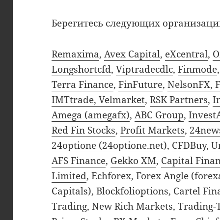
Берегитесь следующих организаци
Remaxima
,
Avex Capital
,
eXcentral
,
O
Longshortcfd
,
Viptradecdlc
,
Finmode
Terra Finance
,
FinFuture
,
NelsonFX, 
IMTtrade, Velmarket
,
RSK Partners
,
I
Amega (amegafx)
,
ABC Group
,
Invest
Red Fin Stocks
,
Profit Markets
,
24new
24optione (24optione.net)
,
CFDBuy
,
U
AFS Finance
,
Gekko XM
,
Capital Fina
Limited
, Echforex, Forex Angle (fore
Capitals), Blockfolioptions, Cartel Fi
Trading, New Rich Markets, Trading-T