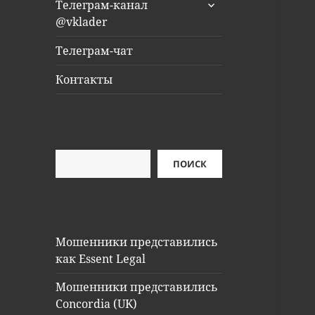
раскрыть
Телеграм-канал
дочернее
@vklader
меню
Телеграм-чат
Контакты
Поиск
ПОИСК
Мошенники представились
как Essent Legal
Мошенники представились
Concordia (UK)