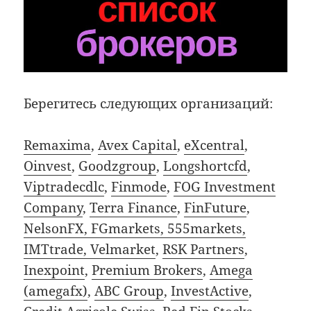
Берегитесь следующих организаций:
Remaxima
,
Avex Capital
,
eXcentral
,
Oinvest
,
Goodzgroup
,
Longshortcfd
,
Viptradecdlc
,
Finmode
,
FOG Investment
Company
,
Terra Finance
,
FinFuture
,
NelsonFX, FGmarkets, 555markets,
IMTtrade, Velmarket
,
RSK Partners
,
Inexpoint
,
Premium Brokers
,
Amega
(amegafx)
,
ABC Group
,
InvestActive
,