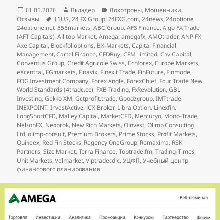
Опубликовано
Автор
Рубрики
01.05.2020
Вкладер
Лохотроны
,
Мошенники
,
Метки
Отзывы
11US
,
24 FX Group
,
24FXG.com
,
24news
,
24optione
,
24optione.net
,
555markets
,
ABC Group
,
AFS Finance
,
Algo FX Trade
(AFT Capitals)
,
All top Market
,
Amega
,
amegafx
,
AMOtrader
,
ANP-FX
,
Axe Capital
,
Blockfolioptions
,
BX-Markets
,
Capital Financial
Management
,
Cartel Finance
,
CFDBuy
,
CFM Limited
,
Cnv Capital
,
Conventus Group
,
Credit Agricole Swiss
,
Echforex
,
Europe Markets
,
eXcentral
,
FGmarkets
,
Finavix
,
Finexit Trade
,
FinFuture
,
Finmode
,
FOG Investment Company
,
Forex Angle
,
ForexChief
,
Four Trade New
World Standards (4trade.cc)
,
FXB Trading
,
FxRevolution
,
GBL
Investing
,
Gekko XM
,
Getprofit.trade
,
Goodzgroup
,
IMTtrade
,
INEXPOINT
,
InvestActive
,
JCX Broker
,
Libra Option
,
Linexfin
,
LongShortCFD
,
Malley Capital
,
MarketCFD
,
Mercuryo
,
Mono-Trade
,
NelsonFX
,
Neobrok
,
New Rich Markets
,
Oinvest
,
Olimp Consulting
Ltd
,
olimp-consult
,
Premium Brokers
,
Prime Stocks
,
Profit Markets
,
Quineex
,
Red Fin Stocks
,
Regency OneGroup
,
Remaxima
,
RSK
Partners
,
Size Market
,
Terra Finance
,
Toptrade.fm
,
Trading-Times
,
Unit Markets
,
Velmarket
,
Viptradecdlc
,
УЦФП
,
Учебный центр
финансового планирования