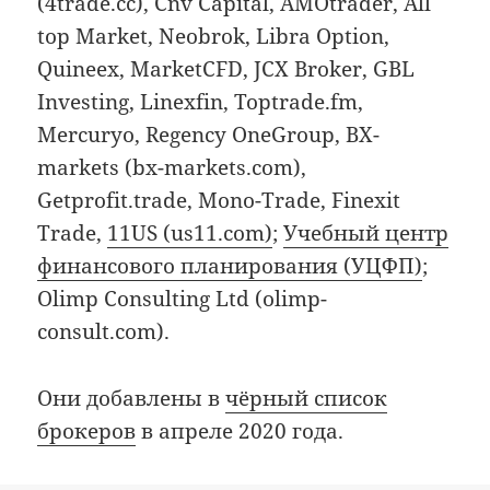
(4trade.cc), Cnv Capital, AMOtrader, All
top Market, Neobrok, Libra Option,
Quineex, MarketCFD, JCX Broker, GBL
Investing, Linexfin, Toptrade.fm,
Mercuryo, Regency OneGroup, BX-
markets (bx-markets.com),
Getprofit.trade, Mono-Trade, Finexit
Trade,
11US (us11.com)
;
Учебный центр
финансового планирования (УЦФП)
;
Olimp Consulting Ltd (olimp-
consult.com).
Они добавлены в
чёрный список
брокеров
в апреле 2020 года.