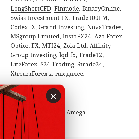
LongShortCFD
,
Finmode
, BinaryOnline,
Swiss Investment FX, Trade100FM,
CodexFX, Grand Investing, NovaTrades,
MSgroup Limited, InstaFX24, Aza Forex,
Option FX, MTI24, Zola Ltd, Affinity
Group Investing, lqd fx, Trade12,
LiteForex, S24 Trading, Strade24,
XtreamForex и так далее.
×
Резюме
Не связывайтесь с Amega
(amegafx.com).