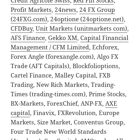
Credit Agricole Swiss
,
Red Fin Stocks
,
Profit Markets
,
24news
,
24 FX Group
(24FXG.com)
,
24optione (24optione.net)
,
CFDBuy
,
Unit Markets (unitmarkets com)
,
AFS Finance
,
Gekko XM
,
Capital Financial
Management / CFM Limited
, Echforex,
Forex Angle (forexangle.com), Algo FX
Trade (AFT Capitals), Blockfolioptions,
Cartel Finance, Malley Capital, FXB
Trading, New Rich Markets, Trading-
Times (trading-times.com), Prime Stocks,
BX-Markets, ForexChief, ANP-FX,
AXE
capital
, Finavix, FXRevolution, Europe
Markets, Size Market, Conventus Group,
Four Trade New World Standards