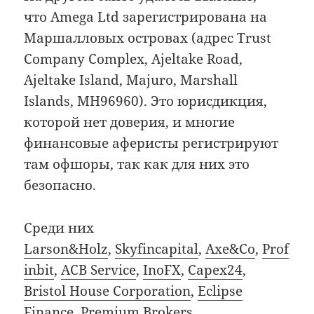
что Amega Ltd зарегистрирована на
Маршалловых островах (адрес Trust
Company Complex, Ajeltake Road,
Ajeltake Island, Majuro, Marshall
Islands, MH96960). Это юрисдикция,
которой нет доверия, и многие
финансовые аферисты регистрируют
там офшоры, так как для них это
безопасно.
Среди них
Larson&Holz
,
Skyfincapital
,
Axe&Co
,
Prof
inbit
,
ACB Service
,
InoFX
,
Capex24
,
Bristol House Corporation
,
Eclipse
Finance
,
Premium Brokers
,