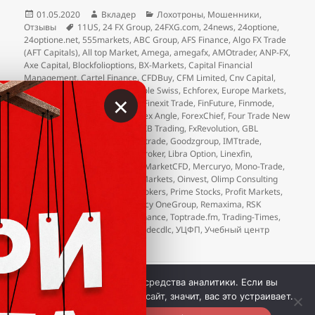
Опубликовано
Автор
Рубрики
01.05.2020
Вкладер
Лохотроны
,
Мошенники
,
Метки
Отзывы
11US
,
24 FX Group
,
24FXG.com
,
24news
,
24optione
,
24optione.net
,
555markets
,
ABC Group
,
AFS Finance
,
Algo FX Trade
(AFT Capitals)
,
All top Market
,
Amega
,
amegafx
,
AMOtrader
,
ANP-FX
,
Axe Capital
,
Blockfolioptions
,
BX-Markets
,
Capital Financial
Management
,
Cartel Finance
,
CFDBuy
,
CFM Limited
,
Cnv Capital
,
Conventus Group
,
Credit Agricole Swiss
,
Echforex
,
Europe Markets
,
×
eXcentral
,
FGmarkets
,
Finavix
,
Finexit Trade
,
FinFuture
,
Finmode
,
FOG Investment Company
,
Forex Angle
,
ForexChief
,
Four Trade New
World Standards (4trade.cc)
,
FXB Trading
,
FxRevolution
,
GBL
Investing
,
Gekko XM
,
Getprofit.trade
,
Goodzgroup
,
IMTtrade
,
INEXPOINT
,
InvestActive
,
JCX Broker
,
Libra Option
,
Linexfin
,
LongShortCFD
,
Malley Capital
,
MarketCFD
,
Mercuryo
,
Mono-Trade
,
NelsonFX
,
Neobrok
,
New Rich Markets
,
Oinvest
,
Olimp Consulting
Ltd
,
olimp-consult
,
Premium Brokers
,
Prime Stocks
,
Profit Markets
,
Quineex
,
Red Fin Stocks
,
Regency OneGroup
,
Remaxima
,
RSK
Partners
,
Size Market
,
Terra Finance
,
Toptrade.fm
,
Trading-Times
,
Unit Markets
,
Velmarket
,
Viptradecdlc
,
УЦФП
,
Учебный центр
финансового планирования
 © Вкладер 2014-2026. Цитирование разрешается с 
Мы используем куки и средства аналитики. Если вы
гиперссылкой на сайт vklader.com или 
телеграм-канал 
продолжите использовать сайт, значит, вас это устраивает.
@vklader
. 
Контакты.
Политика конфиденциальности.
Вкладер™