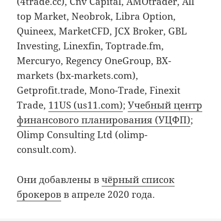
(4trade.cc), Cnv Capital, AMOtrader, All
top Market, Neobrok, Libra Option,
Quineex, MarketCFD, JCX Broker, GBL
Investing, Linexfin, Toptrade.fm,
Mercuryo, Regency OneGroup, BX-
markets (bx-markets.com),
Getprofit.trade, Mono-Trade, Finexit
Trade,
11US (us11.com)
;
Учебный центр
финансового планирования (УЦФП)
;
Olimp Consulting Ltd (olimp-
consult.com).
Они добавлены в
чёрный список
брокеров
в апреле 2020 года.