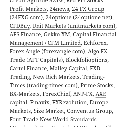
Credit Agricole Swiss
,
Red Fin Stocks
,
Profit Markets
,
24news
,
24 FX Group
(24FXG.com)
,
24optione (24optione.net)
,
CFDBuy
,
Unit Markets (unitmarkets com)
,
AFS Finance
,
Gekko XM
,
Capital Financial
Management / CFM Limited
, Echforex,
Forex Angle (forexangle.com), Algo FX
Trade (AFT Capitals), Blockfolioptions,
Cartel Finance, Malley Capital, FXB
Trading, New Rich Markets, Trading-
Times (trading-times.com), Prime Stocks,
BX-Markets, ForexChief, ANP-FX,
AXE
capital
, Finavix, FXRevolution, Europe
Markets, Size Market, Conventus Group,
Four Trade New World Standards