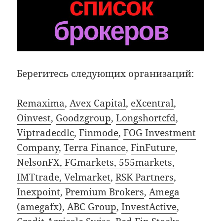
Берегитесь следующих организаций:
Remaxima
,
Avex Capital
,
eXcentral
,
Oinvest
,
Goodzgroup
,
Longshortcfd
,
Viptradecdlc
,
Finmode
,
FOG Investment
Company
,
Terra Finance
,
FinFuture
,
NelsonFX, FGmarkets, 555markets,
IMTtrade, Velmarket
,
RSK Partners
,
Inexpoint
,
Premium Brokers
,
Amega
(amegafx)
,
ABC Group
,
InvestActive
,