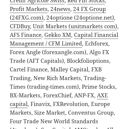
Credit Agricole Swiss
,
Red Fin Stocks
,
Profit Markets
,
24news
,
24 FX Group
(24FXG.com)
,
24optione (24optione.net)
,
CFDBuy
,
Unit Markets (unitmarkets com)
,
AFS Finance
,
Gekko XM
,
Capital Financial
Management / CFM Limited
, Echforex,
Forex Angle (forexangle.com), Algo FX
Trade (AFT Capitals), Blockfolioptions,
Cartel Finance, Malley Capital, FXB
Trading, New Rich Markets, Trading-
Times (trading-times.com), Prime Stocks,
BX-Markets, ForexChief, ANP-FX,
AXE
capital
, Finavix, FXRevolution, Europe
Markets, Size Market, Conventus Group,
Four Trade New World Standards