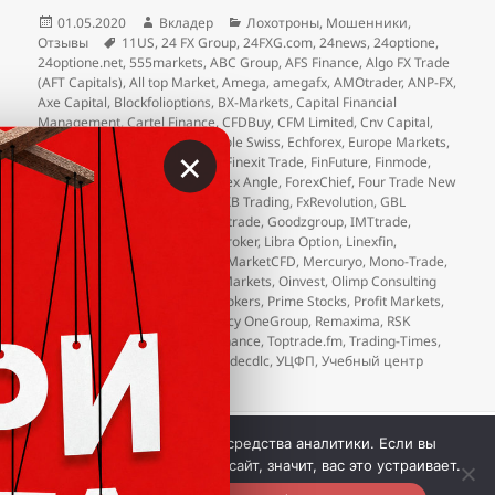
Опубликовано
Автор
Рубрики
01.05.2020
Вкладер
Лохотроны
,
Мошенники
,
Метки
Отзывы
11US
,
24 FX Group
,
24FXG.com
,
24news
,
24optione
,
24optione.net
,
555markets
,
ABC Group
,
AFS Finance
,
Algo FX Trade
(AFT Capitals)
,
All top Market
,
Amega
,
amegafx
,
AMOtrader
,
ANP-FX
,
Axe Capital
,
Blockfolioptions
,
BX-Markets
,
Capital Financial
Management
,
Cartel Finance
,
CFDBuy
,
CFM Limited
,
Cnv Capital
,
Conventus Group
,
Credit Agricole Swiss
,
Echforex
,
Europe Markets
,
×
eXcentral
,
FGmarkets
,
Finavix
,
Finexit Trade
,
FinFuture
,
Finmode
,
FOG Investment Company
,
Forex Angle
,
ForexChief
,
Four Trade New
World Standards (4trade.cc)
,
FXB Trading
,
FxRevolution
,
GBL
Investing
,
Gekko XM
,
Getprofit.trade
,
Goodzgroup
,
IMTtrade
,
INEXPOINT
,
InvestActive
,
JCX Broker
,
Libra Option
,
Linexfin
,
LongShortCFD
,
Malley Capital
,
MarketCFD
,
Mercuryo
,
Mono-Trade
,
NelsonFX
,
Neobrok
,
New Rich Markets
,
Oinvest
,
Olimp Consulting
Ltd
,
olimp-consult
,
Premium Brokers
,
Prime Stocks
,
Profit Markets
,
Quineex
,
Red Fin Stocks
,
Regency OneGroup
,
Remaxima
,
RSK
Partners
,
Size Market
,
Terra Finance
,
Toptrade.fm
,
Trading-Times
,
Unit Markets
,
Velmarket
,
Viptradecdlc
,
УЦФП
,
Учебный центр
финансового планирования
 © Вкладер 2014-2026. Цитирование разрешается с 
Мы используем куки и средства аналитики. Если вы
гиперссылкой на сайт vklader.com или 
телеграм-канал 
продолжите использовать сайт, значит, вас это устраивает.
@vklader
. 
Контакты.
Политика конфиденциальности.
Вкладер™