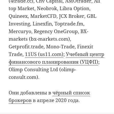
(4trade.cc), Cnv Capital, AMOtrader, All
top Market, Neobrok, Libra Option,
Quineex, MarketCFD, JCX Broker, GBL
Investing, Linexfin, Toptrade.fm,
Mercuryo, Regency OneGroup, BX-
markets (bx-markets.com),
Getprofit.trade, Mono-Trade, Finexit
Trade,
11US (us11.com)
;
Учебный центр
финансового планирования (УЦФП)
;
Olimp Consulting Ltd (olimp-
consult.com).
Они добавлены в
чёрный список
брокеров
в апреле 2020 года.