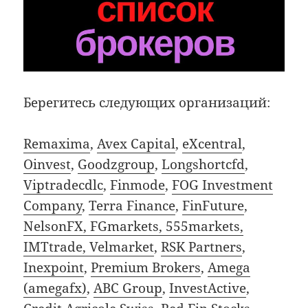
Берегитесь следующих организаций:
Remaxima
,
Avex Capital
,
eXcentral
,
Oinvest
,
Goodzgroup
,
Longshortcfd
,
Viptradecdlc
,
Finmode
,
FOG Investment
Company
,
Terra Finance
,
FinFuture
,
NelsonFX, FGmarkets, 555markets,
IMTtrade, Velmarket
,
RSK Partners
,
Inexpoint
,
Premium Brokers
,
Amega
(amegafx)
,
ABC Group
,
InvestActive
,