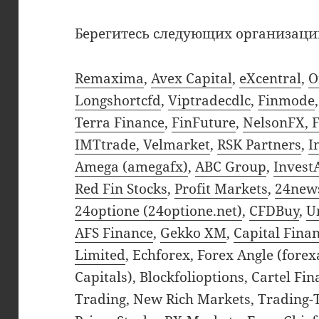
Берегитесь следующих организаци
Remaxima
,
Avex Capital
,
eXcentral
,
O
Longshortcfd
,
Viptradecdlc
,
Finmode
Terra Finance
,
FinFuture
,
NelsonFX, 
IMTtrade, Velmarket
,
RSK Partners
,
I
Amega (amegafx)
,
ABC Group
,
Invest
Red Fin Stocks
,
Profit Markets
,
24new
24optione (24optione.net)
,
CFDBuy
,
U
AFS Finance
,
Gekko XM
,
Capital Fina
Limited
, Echforex, Forex Angle (fore
Capitals), Blockfolioptions, Cartel Fi
Trading, New Rich Markets, Trading-T