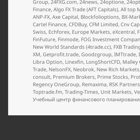
Group
,
24FXG.com
,
24news
,
24optione
,
24opt
Finance
,
Algo FX Trade (AFT Capitals)
,
All top 
ANP-FX
,
Axe Capital
,
Blockfolioptions
,
BX-Mar
Cartel Finance
,
CFDBuy
,
CFM Limited
,
Cnv Capi
Swiss
,
Echforex
,
Europe Markets
,
eXcentral
,
FinFuture
,
Finmode
,
FOG Investment Compa
New World Standards (4trade.cc)
,
FXB Tradin
XM
,
Getprofit.trade
,
Goodzgroup
,
IMTtrade
,
Libra Option
,
Linexfin
,
LongShortCFD
,
Malley 
Trade
,
NelsonFX
,
Neobrok
,
New Rich Markets
consult
,
Premium Brokers
,
Prime Stocks
,
Pro
Regency OneGroup
,
Remaxima
,
RSK Partner
Toptrade.fm
,
Trading-Times
,
Unit Markets
,
Ve
Учебный центр финансового планировани