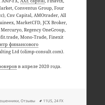
f, ANP-FX,
AXE capital
, Finavix,
Market, Conventus Group, Four
), Cnv Capital, AMOtrader, All
Quineex, MarketCFD, JCX Broker,
m, Mercuryo, Regency OneGroup,
it.trade, Mono-Trade, Finexit
нтр финансового
lting Ltd (olimp-consult.com).
рокеров
в апреле 2020 года.
Метки
ошенники
,
Отзывы
11US
,
24 FX