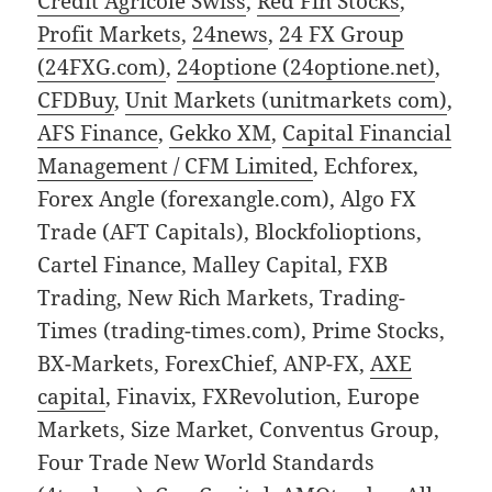
Credit Agricole Swiss
,
Red Fin Stocks
,
Profit Markets
,
24news
,
24 FX Group
(24FXG.com)
,
24optione (24optione.net)
,
CFDBuy
,
Unit Markets (unitmarkets com)
,
AFS Finance
,
Gekko XM
,
Capital Financial
Management / CFM Limited
, Echforex,
Forex Angle (forexangle.com), Algo FX
Trade (AFT Capitals), Blockfolioptions,
Cartel Finance, Malley Capital, FXB
Trading, New Rich Markets, Trading-
Times (trading-times.com), Prime Stocks,
BX-Markets, ForexChief, ANP-FX,
AXE
capital
, Finavix, FXRevolution, Europe
Markets, Size Market, Conventus Group,
Four Trade New World Standards