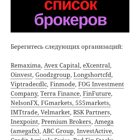
Берегитесь следующих организаций:
Remaxima
,
Avex Capital
,
eXcentral
,
Oinvest
,
Goodzgroup
,
Longshortcfd
,
Viptradecdlc
,
Finmode
,
FOG Investment
Company
,
Terra Finance
,
FinFuture
,
NelsonFX, FGmarkets, 555markets,
IMTtrade, Velmarket
,
RSK Partners
,
Inexpoint
,
Premium Brokers
,
Amega
(amegafx)
,
ABC Group
,
InvestActive
,