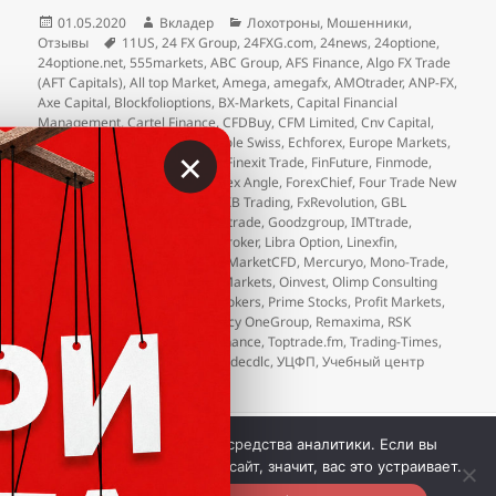
Опубликовано
Автор
Рубрики
01.05.2020
Вкладер
Лохотроны
,
Мошенники
,
Метки
Отзывы
11US
,
24 FX Group
,
24FXG.com
,
24news
,
24optione
,
24optione.net
,
555markets
,
ABC Group
,
AFS Finance
,
Algo FX Trade
(AFT Capitals)
,
All top Market
,
Amega
,
amegafx
,
AMOtrader
,
ANP-FX
,
Axe Capital
,
Blockfolioptions
,
BX-Markets
,
Capital Financial
Management
,
Cartel Finance
,
CFDBuy
,
CFM Limited
,
Cnv Capital
,
Conventus Group
,
Credit Agricole Swiss
,
Echforex
,
Europe Markets
,
×
eXcentral
,
FGmarkets
,
Finavix
,
Finexit Trade
,
FinFuture
,
Finmode
,
FOG Investment Company
,
Forex Angle
,
ForexChief
,
Four Trade New
World Standards (4trade.cc)
,
FXB Trading
,
FxRevolution
,
GBL
Investing
,
Gekko XM
,
Getprofit.trade
,
Goodzgroup
,
IMTtrade
,
INEXPOINT
,
InvestActive
,
JCX Broker
,
Libra Option
,
Linexfin
,
LongShortCFD
,
Malley Capital
,
MarketCFD
,
Mercuryo
,
Mono-Trade
,
NelsonFX
,
Neobrok
,
New Rich Markets
,
Oinvest
,
Olimp Consulting
Ltd
,
olimp-consult
,
Premium Brokers
,
Prime Stocks
,
Profit Markets
,
Quineex
,
Red Fin Stocks
,
Regency OneGroup
,
Remaxima
,
RSK
Partners
,
Size Market
,
Terra Finance
,
Toptrade.fm
,
Trading-Times
,
Unit Markets
,
Velmarket
,
Viptradecdlc
,
УЦФП
,
Учебный центр
финансового планирования
 © Вкладер 2014-2026. Цитирование разрешается с 
Мы используем куки и средства аналитики. Если вы
гиперссылкой на сайт vklader.com или 
телеграм-канал 
продолжите использовать сайт, значит, вас это устраивает.
@vklader
. 
Контакты.
Политика конфиденциальности.
Вкладер™