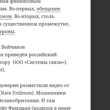
нная финансовым
ия. Во-первых,
обещание
коном
. Во-вторых, столь
а существенном промежутке,
отроны
.
 Войчиков
ефон приведён российский
тору ООО «Системы связи»),
t).
доверия разместили видео от
(Nate Fridman). Мошенники
Великобритании. И там
ейт Фридман (родился в июне