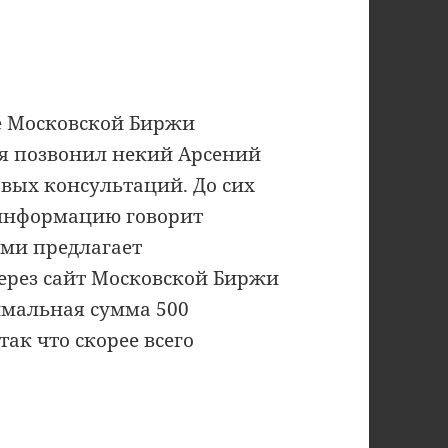
те Московской Биржи
мя позвонил некий Арсений
вых консультаций. До сих
 информацию говорит
ими предлагает
через сайт Московской Биржи
имальная сумма 500
 так что скорее всего
тся Московской биржей