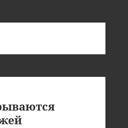
рываются
ржей