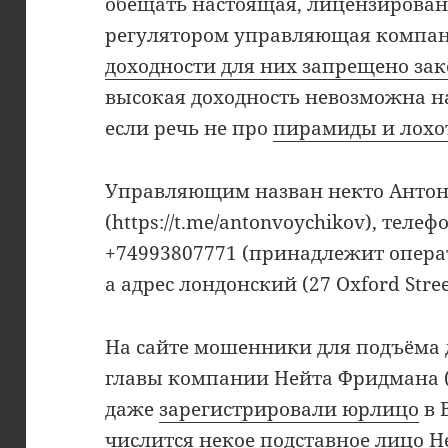
обещать настоящая, лицензирова
регулятором управляющая компан
доходности для них запрещено за
высокая доходность невозможна н
если речь не про
пирамиды и лох
Управляющим назван некто Антон
(https://t.me/antonvoychikov), тел
+74993807771 (принадлежит опера
а адрес лондонский (27 Oxford Stree
На сайте мошенники для подъёма 
главы компании Нейта Фридмана 
даже
зарегистрировали юрлицо
в 
числится некое подставное лицо Н