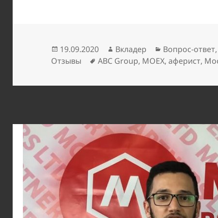
Опубликовано
Автор
Рубрики
19.09.2020
Вкладер
Вопрос-ответ
Метки
Отзывы
ABC Group
,
MOEX
,
аферист
,
Мо