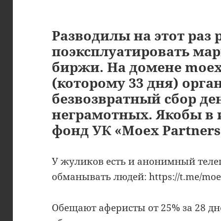
Разводилы на этот раз
поэксплуатировать ма
биржи. На домене moexp
(которому 33 дня) орга
безвозвратный сбор де
неграмотных. Якобы в
фонд УК «Moex Partners
У жуликов есть и анонимный теле
обманывать людей: https://t.me/moe
Обещают аферисты от 25% за 28 дне