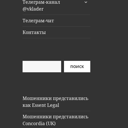
раскрыть
Телеграм-канал
дочернее
@vklader
меню
Телеграм-чат
Контакты
Поиск
ПОИСК
Мошенники представились
как Essent Legal
Мошенники представились
Concordia (UK)