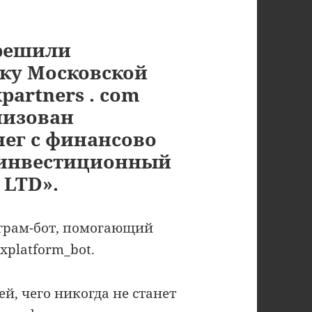
 решили
рку Московской
artners . com
низован
нег с финансово
 инвестиционный
 LTD».
грам-бот, помогающий
xplatform_bot.
й, чего никогда не станет