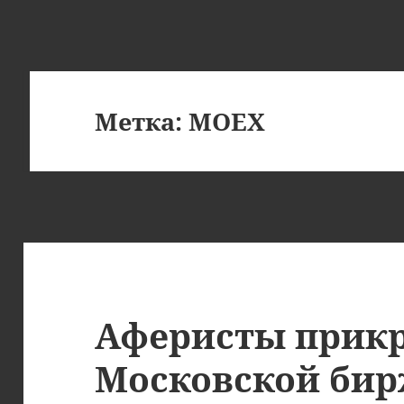
Метка:
MOEX
Аферисты прик
Московской би