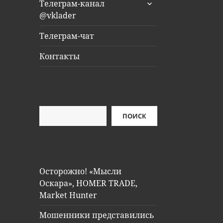
раскрыть
Телеграм-канал
дочернее
@vklader
меню
Телеграм-чат
Контакты
Поиск
ПОИСК
Осторожно! «Мысли
Оскара», HOMER TRADE,
Market Hunter
Мошенники представились