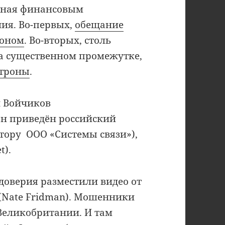
нная финансовым
ия. Во-первых,
обещание
коном
. Во-вторых, столь
а существенном промежутке,
отроны
.
 Войчиков
ефон приведён российский
тору ООО «Системы связи»),
t).
доверия разместили видео от
(Nate Fridman). Мошенники
Великобритании. И там