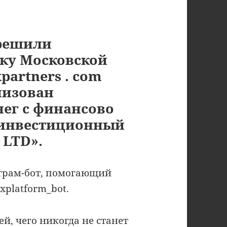
 решили
рку Московской
artners . com
низован
нег с финансово
 инвестиционный
 LTD».
грам-бот, помогающий
xplatform_bot.
й, чего никогда не станет