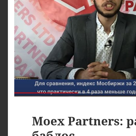
Moex Partners: р
баблос