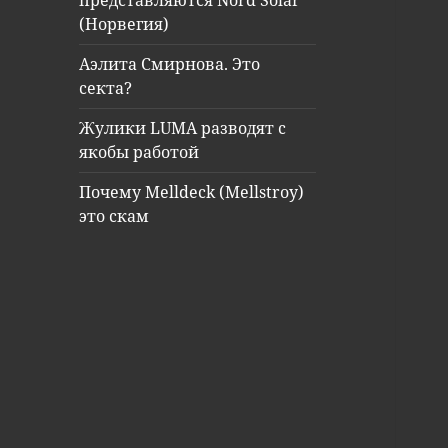
представляются Nord Solar
(Норвегия)
Аэлита Смирнова. Это
секта?
Жулики LUMA разводят с
якобы работой
Почему Melldeck (Mellstroy)
это скам