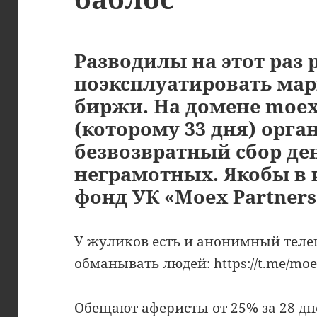
Разводилы на этот раз
поэксплуатировать ма
биржи. На домене moexp
(которому 33 дня) орга
безвозвратный сбор де
неграмотных. Якобы в
фонд УК «Moex Partners
У жуликов есть и анонимный теле
обманывать людей: https://t.me/moe
Обещают аферисты от 25% за 28 дне