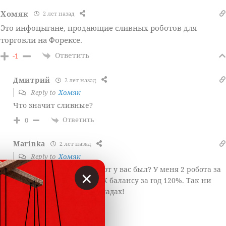
Хомяк
2 лет назад
Это инфоцыгане, продающие сливных роботов для
торговли на Форексе.
Ответить
-1
Дмитрий
2 лет назад
Reply to
Хомяк
Что значит сливные?
Ответить
0
Marinka
2 лет назад
Reply to
Хомяк
Это бред, ну и какой робот у вас был? У меня 2 робота за
×
год ниодной проблемы! К балансу за год 120%. Так ни
один банк не даст на вкладах!
Ответить
0