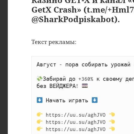
GetX Crash» (t.me/+Hml7
@SharkPodpiskabot).
Текст рекламы:
Август - пора собирать урожай 
Забирай до +360% к своему деп
без ВЕЙДЖЕРА! 
 Начать играть 
 https://uu.su/aghJVO 
 https://uu.su/aghJVO 
 https://uu.su/aghJVO 