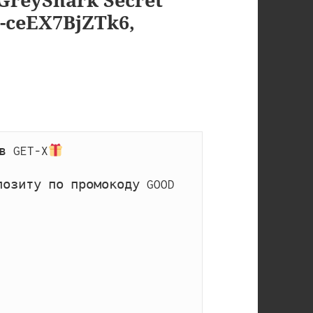
-ceEX7BjZTk6,
в GET-X
озиту по промокоду GOOD 