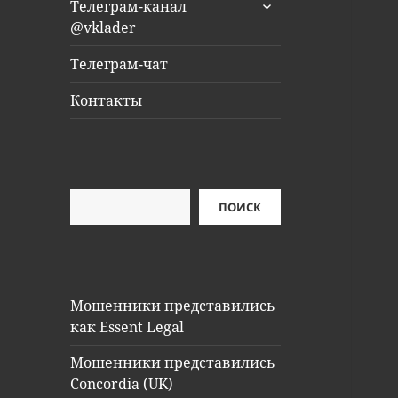
раскрыть
Телеграм-канал
дочернее
@vklader
меню
Телеграм-чат
Контакты
Поиск
ПОИСК
Мошенники представились
как Essent Legal
Мошенники представились
Concordia (UK)