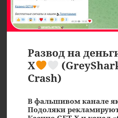
Развод на деньг
X
(GreyShark
Crash)
В фальшивом канале я
Подоляки рекламирую
Казино GET-X и канал «