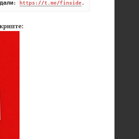
дали: 
https://t.me/finside
.
крипте: