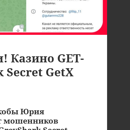
и! Казино GET-
 Secret GetX
кобы Юрия
т мошенников
GreyShark Secret