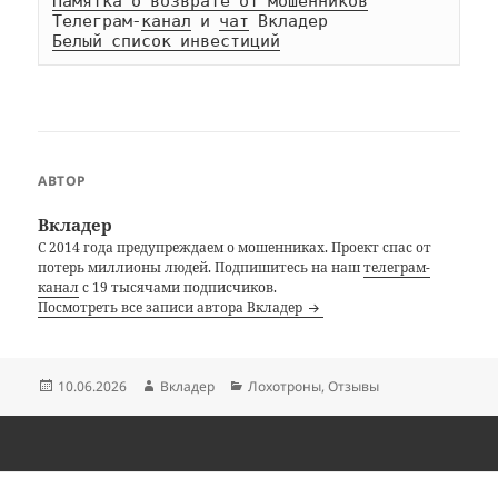
Памятка о возврате от мошенников
Телеграм-
канал
 и 
чат
Белый список инвестиций
АВТОР
Вкладер
С 2014 года предупреждаем о мошенниках. Проект спас от
потерь миллионы людей. Подпишитесь на наш
телеграм-
канал
с 19 тысячами подписчиков.
Посмотреть все записи автора Вкладер
Опубликовано
Автор
Рубрики
10.06.2026
Вкладер
Лохотроны
,
Отзывы