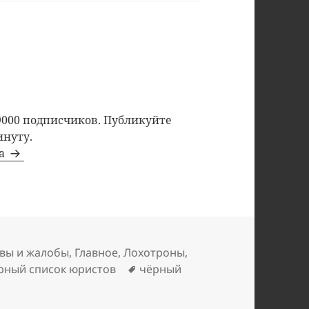
9000 подписчиков. Публикуйте
инуту.
та
вы и жалобы
,
Главное
,
Лохотроны
,
Метки
рный список юристов
чёрный