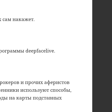
х сам накажет.
программы deepfacelive.
брокеров и прочих аферистов
шенники используют способы,
воды на карты подставных