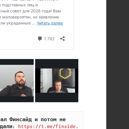
ал Финсайд и потом не 
дали: 
https://t.me/finside
.