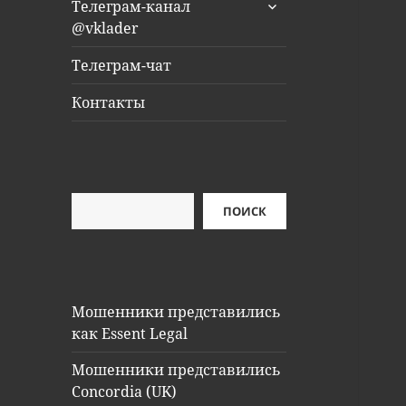
раскрыть
Телеграм-канал
дочернее
@vklader
меню
Телеграм-чат
Контакты
Поиск
ПОИСК
Мошенники представились
как Essent Legal
Мошенники представились
Concordia (UK)