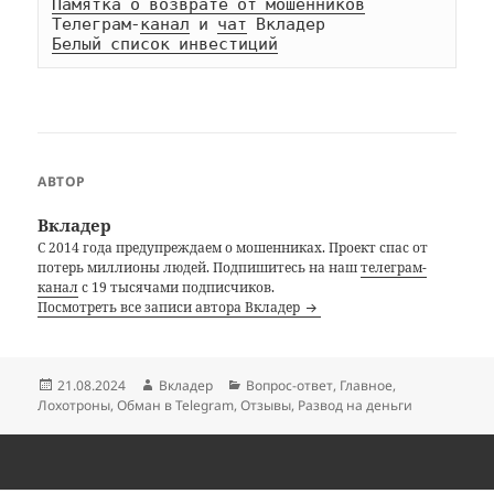
Памятка о возврате от мошенников
Телеграм-
канал
 и 
чат
Белый список инвестиций
АВТОР
Вкладер
С 2014 года предупреждаем о мошенниках. Проект спас от
потерь миллионы людей. Подпишитесь на наш
телеграм-
канал
с 19 тысячами подписчиков.
Посмотреть все записи автора Вкладер
Опубликовано
Автор
Рубрики
21.08.2024
Вкладер
Вопрос-ответ
,
Главное
,
Лохотроны
,
Обман в Telegram
,
Отзывы
,
Развод на деньги