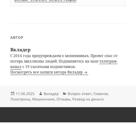
АВТОР
Вкладер
С 2014 года предупреждаем о мошенниках. Проект спас от
потерь миллионы людей. Подпишитесь на наш
телеграм-
канал
с 19 тысячами подписчиков.
Посмотреть все записи автора Вкладер
Опубликовано
Автор
Рубрики
11.06.2025
Вкладер
Вопрос-ответ
,
Главное
,
Лохотроны
,
Мошенники
,
Отзывы
,
Развод на деньги