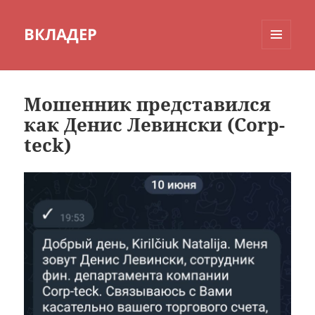
ВКЛАДЕР
МЕНЮ
И
ВИДЖЕТЫ
Мошенник представился
как Денис Левински (Corp-
teck)