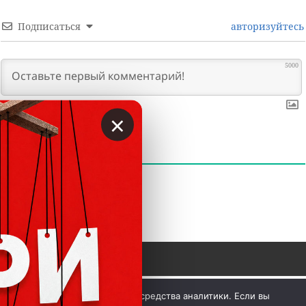
Подписаться
авторизуйтесь
5000
×
0
КОММЕНТАРИИ
 © Вкладер 2014-2026. Цитирование разрешается с 
Мы используем куки и средства аналитики. Если вы
гиперссылкой на сайт vklader.com или 
телеграм-канал 