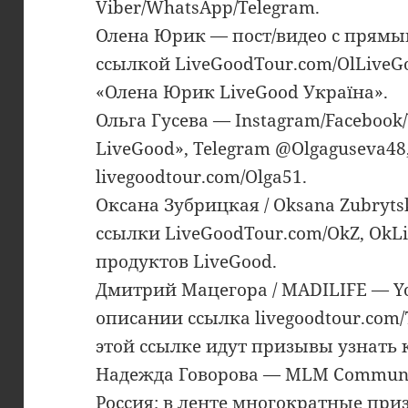
Viber/WhatsApp/Telegram.
Олена Юрик — пост/видео с прямым
ссылкой LiveGoodTour.com/OlLiveG
«Олена Юрик LiveGood Україна».
Ольга Гусева — Instagram/Facebook
LiveGood», Telegram @Olgaguseva48
livegoodtour.com/Olga51.
Оксана Зубрицкая / Oksana Zubryts
ссылки LiveGoodTour.com/OkZ, OkL
продуктов LiveGood.
Дмитрий Мацегора / MADILIFE — Y
описании ссылка livegoodtour.com/
этой ссылке идут призывы узнать 
Надежда Говорова — MLM Communit
Россия; в ленте многократные при