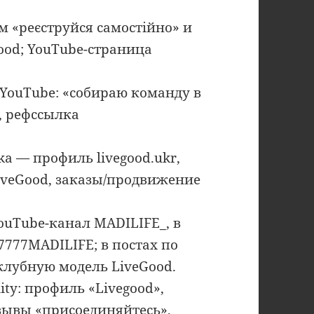
 «реєструйся самостійно» и
ood; YouTube-страница
/YouTube: «собираю команду в
, рефссылка
ka — профиль livegood.ukr,
iveGood, заказы/продвижение
ouTube-канал MADILIFE_, в
7777MADILIFE; в постах по
клубную модель LiveGood.
y: профиль «Livegood»,
зывы «присоединяйтесь»,