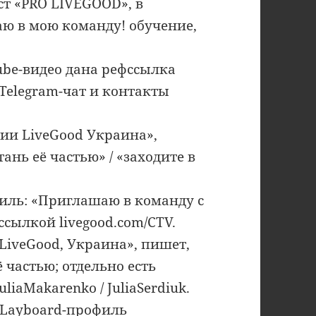
т «PRO LIVEGOOD», в
аю в мою команду! обучение,
ube-видео дана рефссылка
 Telegram-чат и контакты
ии LiveGood Украина»,
ань её частью» / «заходите в
филь: «Приглашаю в команду с
 ссылкой livegood.com/CTV.
iveGood, Украина», пишет,
ё частью; отдельно есть
liaMakarenko / JuliaSerdiuk.
 Layboard-профиль