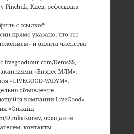
y Pinchuk, Киев, рефссылка
филь с ссылкой
нсии прямо указано, что это
ложением» и оплата членства
 livegoodtour.com/DenisSS,
вакансиями «Бизнес МЛМ».
ния «LIVEGOOD-VADYM»,
дельно объявление
ающейся компании LiveGood».
сия «Онлайн
om/DimkaKunev, обещание
мателем, контакты