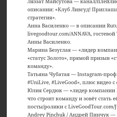
Ляззат Майсутова — канал/плейлис
описании: «Клуб Ливгуд! Приглаш
стратегия».
Анна Василенко — в описании Rut
livegoodtour.com/ANNAVA, гостевой
Анны Василенко.
Марина Безуглая — «лидер компан
«статус Золото», прямой призыв «ст
команду».
Татьяна Чубатая — Instagram-про
#UniLive, #LiveGood», плюс видео с
Юлия Сердюк — «лидер компании L
что строит команду и зовёт стать е
посты/ролики с LiveGoodTour.com/Ju
Andrey Pinchuk / Андрей Пинчук —