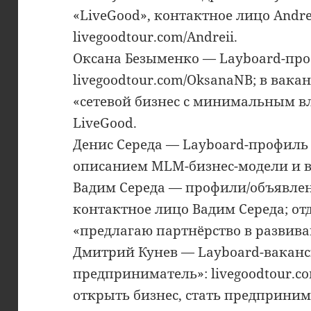
«LiveGood», контактное лицо Andre
livegoodtour.com/Andreii.
Оксана Безыменко — Layboard-про
livegoodtour.com/OksanaNB; в вака
«сетевой бизнес с минимальным в
LiveGood.
Денис Середа — Layboard-профиль с
описанием MLM-бизнес-модели и 
Вадим Середа — профили/объявле
контактное лицо Вадим Середа; от
«предлагаю партнёрство в развив
Дмитрий Кунев — Layboard-вакан
предприниматель»: livegoodtour.c
открыть бизнес, стать предприни