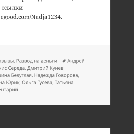
, ссылки
ivegood.com/Nadja1234.
Метки
тзывы
,
Развод на деньги
Андрей
нис Середа
,
Дмитрий Кунев
,
ина Безуглая
,
Надежда Говорова
,
на Юрик
,
Ольга Гусева
,
Татьяна
к записи Казахстан преследует Livegood
ентарий