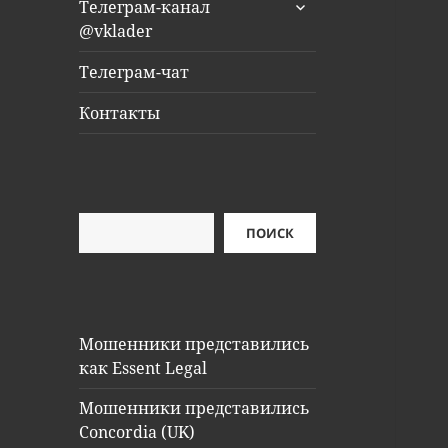
раскрыть
Телеграм-канал
дочернее
@vklader
меню
Телеграм-чат
Контакты
Поиск
ПОИСК
Мошенники представились
как Essent Legal
Мошенники представились
Concordia (UK)