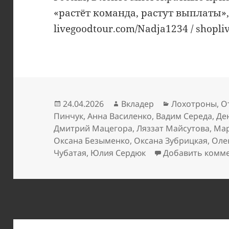
«растёт команда, растут выплаты»
livegoodtour.com/Nadja1234 / shopl
Опубликовано
Автор
Рубрики
24.04.2026
Вкладер
Лохотроны
,
О
Пинчук
,
Анна Василенко
,
Вадим Середа
,
Де
Дмитрий Мацегора
,
Ляззат Майсутова
,
Мар
Оксана Безыменко
,
Оксана Зубрицкая
,
Оле
Чубатая
,
Юлия Сердюк
Добавить комм