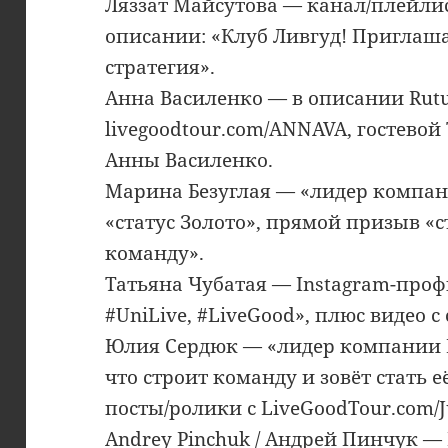
Ляззат Майсутова — канал/плейлис
описании: «Клуб Ливгуд! Приглаш
стратегия».
Анна Василенко — в описании Rut
livegoodtour.com/ANNAVA, гостевой
Анны Василенко.
Марина Безуглая — «лидер компан
«статус Золото», прямой призыв «ст
команду».
Татьяна Чубатая — Instagram-про
#UniLive, #LiveGood», плюс видео с
Юлия Сердюк — «лидер компании L
что строит команду и зовёт стать е
посты/ролики с LiveGoodTour.com/Ju
Andrey Pinchuk / Андрей Пинчук —