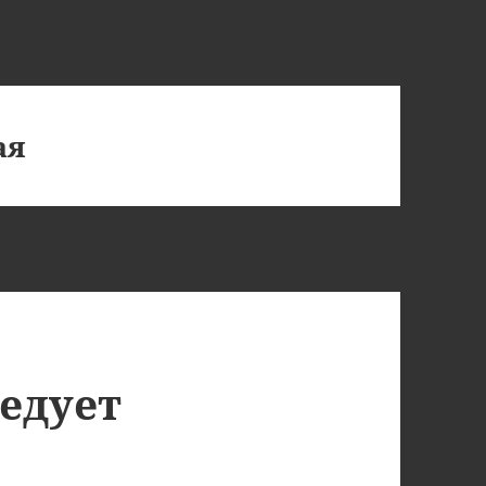
ая
едует