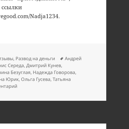
, ссылки
ivegood.com/Nadja1234.
Метки
тзывы
,
Развод на деньги
Андрей
нис Середа
,
Дмитрий Кунев
,
ина Безуглая
,
Надежда Говорова
,
на Юрик
,
Ольга Гусева
,
Татьяна
к записи Казахстан преследует Livegood
ентарий