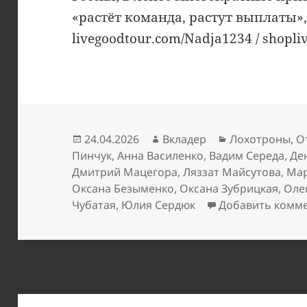
«растёт команда, растут выплаты»
livegoodtour.com/Nadja1234 / shopl
Опубликовано
Автор
Рубрики
24.04.2026
Вкладер
Лохотроны
,
О
Пинчук
,
Анна Василенко
,
Вадим Середа
,
Де
Дмитрий Мацегора
,
Ляззат Майсутова
,
Мар
Оксана Безыменко
,
Оксана Зубрицкая
,
Оле
Чубатая
,
Юлия Сердюк
Добавить комм