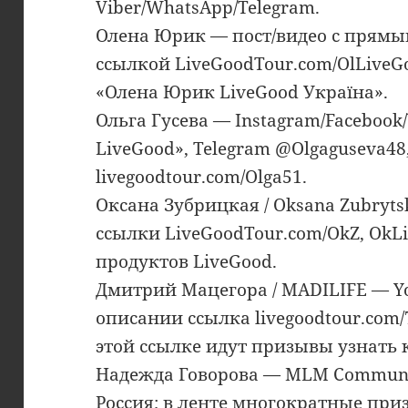
Viber/WhatsApp/Telegram.
Олена Юрик — пост/видео с прямым
ссылкой LiveGoodTour.com/OlLiveG
«Олена Юрик LiveGood Україна».
Ольга Гусева — Instagram/Facebook
LiveGood», Telegram @Olgaguseva48
livegoodtour.com/Olga51.
Оксана Зубрицкая / Oksana Zubryts
ссылки LiveGoodTour.com/OkZ, OkL
продуктов LiveGood.
Дмитрий Мацегора / MADILIFE — Y
описании ссылка livegoodtour.com/
этой ссылке идут призывы узнать 
Надежда Говорова — MLM Communit
Россия; в ленте многократные при