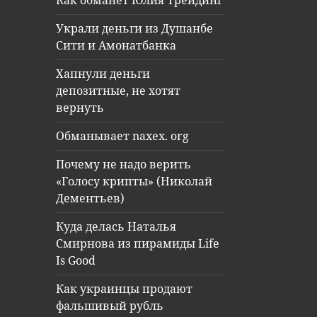
Как обманет Юлия Трейдинг
Украли деньги из Душанбе
Сити и Амонатбанка
Хапнули деньги
депозитные, не хотят
вернуть
Обманывает naxex. org
Почему не надо верить
«Голосу крипты» (Николай
Дементьев)
Куда делась Наталья
Смирнова из пирамиды Life
Is Good
Как украинцы продают
фальшивый рубль