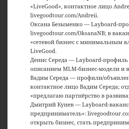
«LiveGood», контактное лицо Andre
livegoodtour.com/Andreii.
Оксана Безыменко — Layboard-про
livegoodtour.com/OksanaNB; в вака
«сетевой бизнес с минимальным в
LiveGood.
Денис Середа — Layboard-профиль с
описанием MLM-бизнес-модели и 
Вадим Середа — профили/объявле
контактное лицо Вадим Середа; от
«предлагаю партнёрство в развив
Дмитрий Кунев — Layboard-вакан
предприниматель»: livegoodtour.c
открыть бизнес, стать предприни