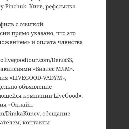
y Pinchuk, Киев, рефссылка
филь с ссылкой
нсии прямо указано, что это
ложением» и оплата членства
 livegoodtour.com/DenisSS,
вакансиями «Бизнес МЛМ».
ния «LIVEGOOD-VADYM»,
дельно объявление
ающейся компании LiveGood».
сия «Онлайн
om/DimkaKunev, обещание
мателем, контакты