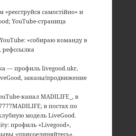
 «реєструйся самостійно» и
ood; YouTube-страница
/YouTube: «собираю команду в
, рефссылка
ka — профиль livegood.ukr,
iveGood, заказы/продвижение
ouTube-канал MADILIFE_, в
7777MADILIFE; в постах по
клубную модель LiveGood.
y: профиль «Livegood»,
зывы «присоединяйтесь»,