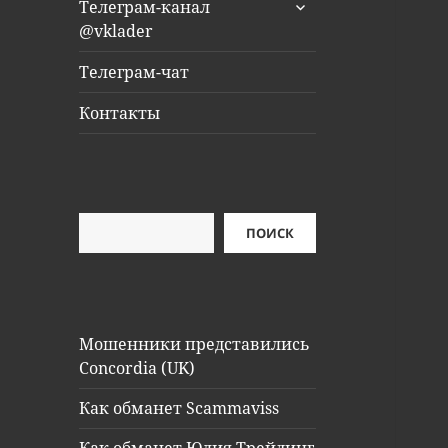
раскрыть
Телеграм-канал
дочернее
@vklader
меню
Телеграм-чат
Контакты
Поиск
ПОИСК
Мошенники представились
Concordia (UK)
Как обманет Scammaviss