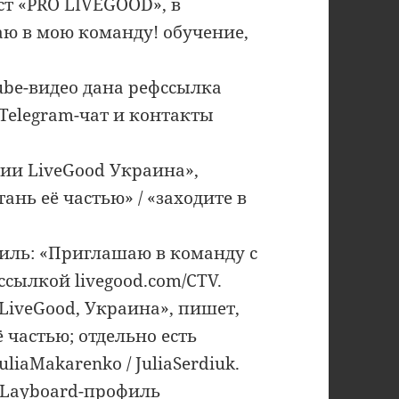
т «PRO LIVEGOOD», в
аю в мою команду! обучение,
ube-видео дана рефссылка
 Telegram-чат и контакты
ии LiveGood Украина»,
ань её частью» / «заходите в
филь: «Приглашаю в команду с
 ссылкой livegood.com/CTV.
iveGood, Украина», пишет,
ё частью; отдельно есть
liaMakarenko / JuliaSerdiuk.
 Layboard-профиль