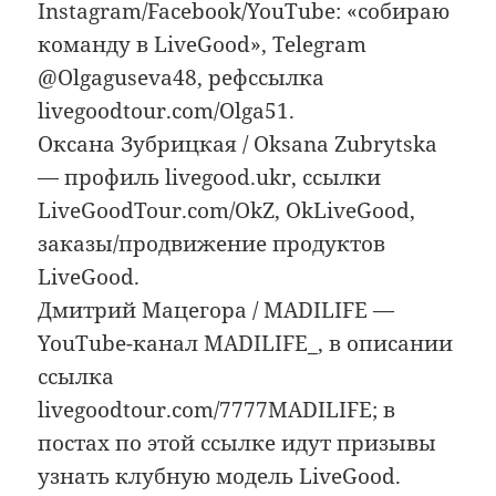
Instagram/Facebook/YouTube: «собираю
команду в LiveGood», Telegram
@Olgaguseva48, рефссылка
livegoodtour.com/Olga51.
Оксана Зубрицкая / Oksana Zubrytska
— профиль livegood.ukr, ссылки
LiveGoodTour.com/OkZ, OkLiveGood,
заказы/продвижение продуктов
LiveGood.
Дмитрий Мацегора / MADILIFE —
YouTube-канал MADILIFE_, в описании
ссылка
livegoodtour.com/7777MADILIFE; в
постах по этой ссылке идут призывы
узнать клубную модель LiveGood.