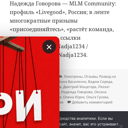
Надежда Говорова — MLM Community:
профиль «Livegood», Россия; в ленте
многократные призывы
«присоединяйтесь», «растёт команда,
растут выплаты», ссылки
×
livegoodtour.com/Nadja1234 /
shoplivegood.com/Nadja1234.
Опубликовано
Автор
Рубрики
24.04.2026
Вкладер
Лохотроны
,
Отзывы
,
Развод на
Метки
деньги
Андрей Пинчук
,
Анна Василенко
,
Вадим Середа
,
Денис Середа
,
Дмитрий Кунев
,
Дмитрий Мацегора
,
Ляззат
Майсутова
,
Марина Безуглая
,
Надежда Говорова
,
Оксана
Безыменко
,
Оксана Зубрицкая
,
Олена Юрик
,
Ольга Гусева
,
к записи
Татьяна Чубатая
,
Юлия Сердюк
Добавить комментарий
 © Вкладер 2014-2026. Цитирование разрешается с 
Мы используем куки и средства аналитики. Если вы
гиперссылкой на сайт vklader.com или 
телеграм-канал 
продолжите использовать сайт, значит, вас это устраивает.
@vklader
. 
Контакты.
Политика конфиденциальности.