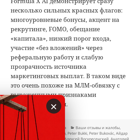
Formula X AI демонстрирует сразу
несколько сильных красных флагов:
многоуровневые бонусы, акцент на
рекрутинге, FOMO, обещание
«капитала», низкий порог входа,
участие «без вложений» через
реферальную работу и слабую
прозрачность источника
маркетинговых выплат. В таком виде
это очень похоже на МЛМ-обвязку с
выраженными признаками
×
пирамидальности.
Опубликовано
Автор
Рубрики
27.06.2026
Гость сайта
Ваши отзывы и жалобы
,
Метки
Отзывы
Bolatbek Khokhon
,
Peter Bukki
,
Peter Bukovác
,
Айдар
Абденов
,
Айрат Закирзянов
,
Алексей Воскресенский
,
Анатолий