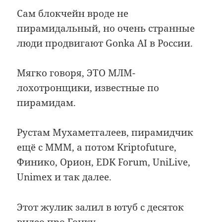
Сам блокчейн вроде не
пирамидальный, но очень странные
люди продвигают Gonka AI в России.
Мягко говоря, ЭТО МЛМ-
лохотронщики, известные по
пирамидам.
Рустам Мухаметгалеев, пирамидчик
ещё с МММ, а потом Kriptofuture,
Финико, Орион, EDK Forum, UniLive,
Unimex и так далее.
Этот жулик залил в ютуб с десяток
видео про Гонку