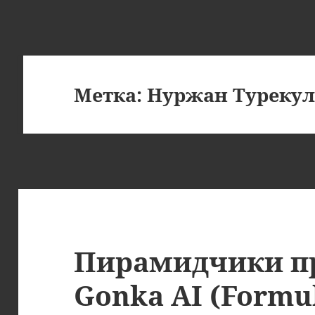
Метка:
Нуржан Туреку
Пирамидчики п
Gonka AI (Formul