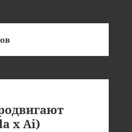
лов
родвигают
a x Ai)