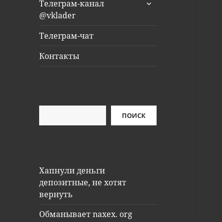
раскрыть
Телеграм-канал
дочернее
@vklader
меню
Телеграм-чат
Контакты
Поиск
ПОИСК
Хапнули деньги
депозитные, не хотят
вернуть
Обманывает naxex. org