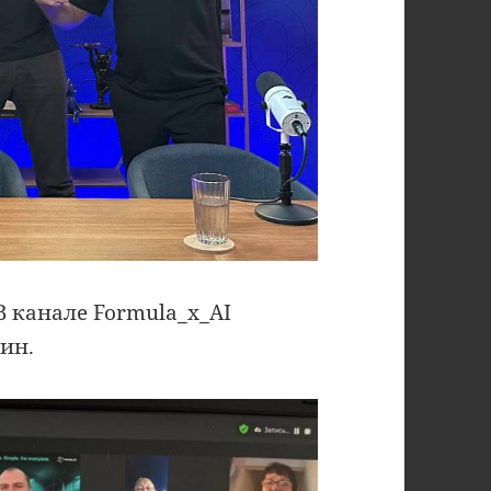
В канале Formula_x_AI
рин.