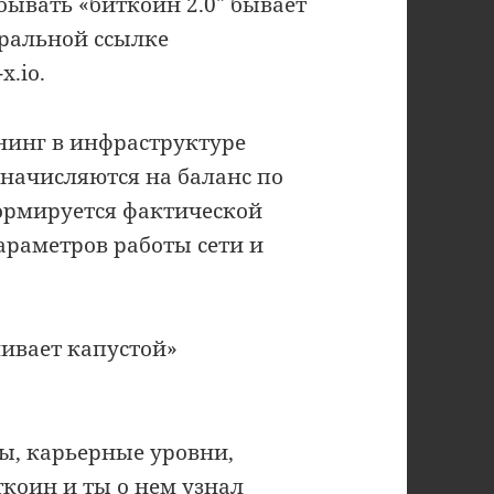
бывать «биткоин 2.0″ бывает
еральной ссылке
x.io.
нинг в инфраструктуре
 начисляются на баланс по
ормируется фактической
параметров работы сети и
ливает капустой»
ы, карьерные уровни,
ткоин и ты о нем узнал