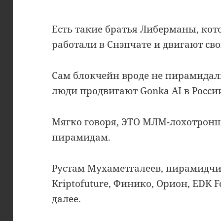
Есть такие братья Либерманы, кот
работали в Снэпчате и двигают сво
Сам блокчейн вроде не пирамидал
люди продвигают Gonka AI в Росси
Мягко говоря, ЭТО МЛМ-лохотронщ
пирамидам.
Рустам Мухаметгалеев, пирамидчи
Kriptofuture, Финико, Орион, EDK F
далее.