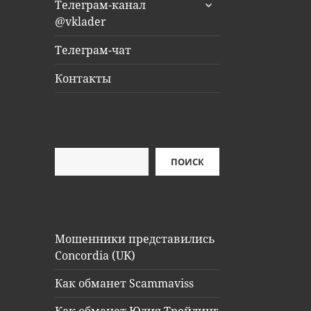
раскрыть
Телеграм-канал
дочернее
@vklader
меню
Телеграм-чат
Контакты
Поиск
ПОИСК
Мошенники представились
Concordia (UK)
Как обманет Scammaviss