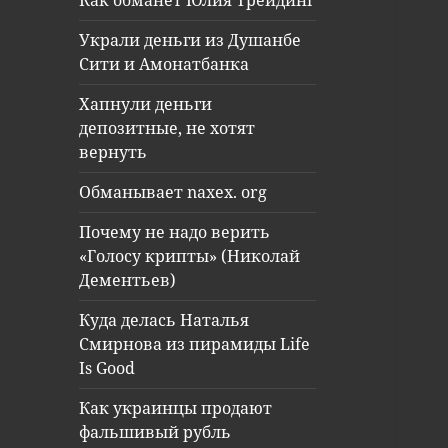
Как обманет Юлия Трейдинг
Украли деньги из Душанбе
Сити и Амонатбанка
Хапнули деньги
депозитные, не хотят
вернуть
Обманывает naxex. org
Почему не надо верить
«Голосу крипты» (Николай
Дементьев)
Куда делась Наталья
Смирнова из пирамиды Life
Is Good
Как украинцы продают
фальшивый рубль