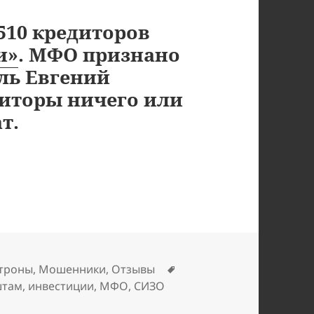
510 кредиторов
и»
. МФО признано
ль Евгений
диторы ничего или
т.
МФО «Домашние деньги»
Метки
троны
,
Мошенники
,
Отзывы
штам
,
инвестиции
,
МФО
,
СИЗО