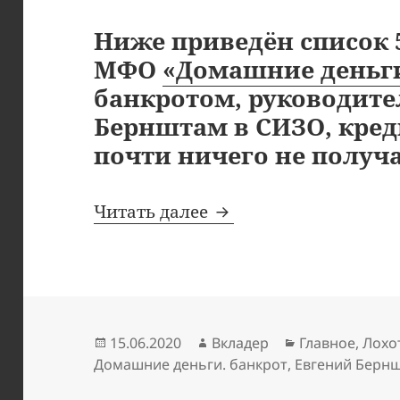
Ниже приведён список 
МФО
«Домашние деньг
банкротом, руководите
Бернштам в СИЗО, кре
почти ничего не получа
Список кредиторов 
Читать далее
Опубликовано
Автор
Рубрики
15.06.2020
Вкладер
Главное
,
Лохо
Домашние деньги. банкрот
,
Евгений Берн