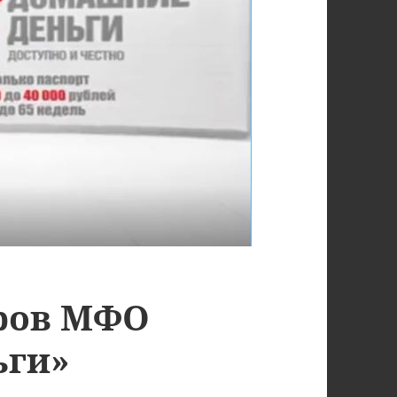
ров МФО
ьги»