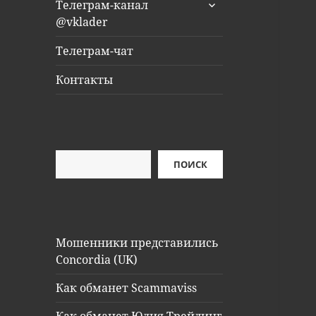
раскрыть
Телеграм-канал
дочернее
@vklader
меню
Телеграм-чат
Контакты
Поиск
ПОИСК
Мошенники представились
Concordia (UK)
Как обманет Scammaviss