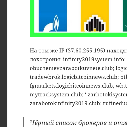
На том же IP (37.60.255.195) наход
лохотроны: infinity2019system.info; t
obuchenievzarabotkuvnete.club; logic
tradewbrok.logicbitcoinnews.club; pt
fgmarkets.logicbitcoinnews.club; wb.t
mytracksystem.club; ‘ zarbotokisyst
zarabotokinfinity2019.club; rufinedu
Чёрный список брокеров и отз