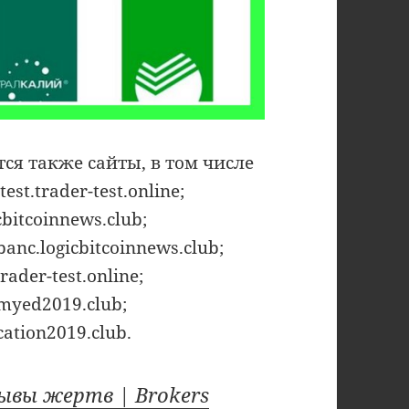
ятся также сайты, в том числе
est.trader-test.online;
bitcoinnews.club;
banc.logicbitcoinnews.club;
rader-test.online;
emyed2019.club;
cation2019.club.
ывы жертв | Brokers