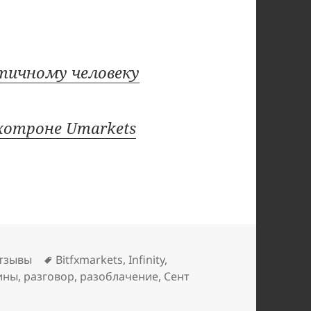
птичному человеку
хотроне Umarkets
Метки
тзывы
Bitfxmarkets
,
Infinity
,
ины
,
разговор
,
разоблачение
,
Сент