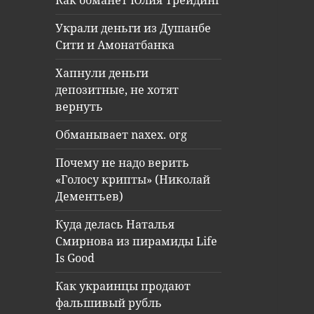
Как обманет Юлия Трейдинг
Украли деньги из Душанбе
Сити и Амонатбанка
Хапнули деньги
депозитные, не хотят
вернуть
Обманывает naxex. org
Почему не надо верить
«Голосу крипты» (Николай
Дементьев)
Куда делась Наталья
Смирнова из пирамиды Life
Is Good
Как украинцы продают
фальшивый рубль