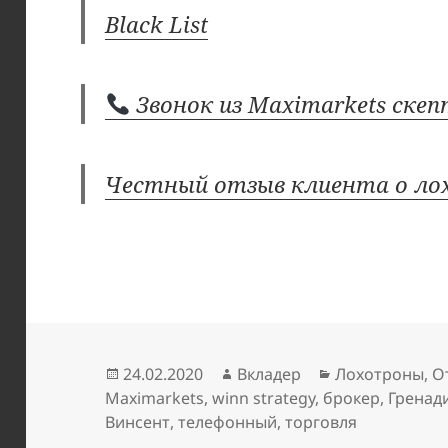
Black List
Звонок из Maximarkets ске
Честный отзыв клиента о ло
Опубликовано
Автор
Рубрики
24.02.2020
Вкладер
Лохотроны
,
О
Maximarkets
,
winn strategy
,
брокер
,
Гренад
Винсент
,
телефонный
,
торговля