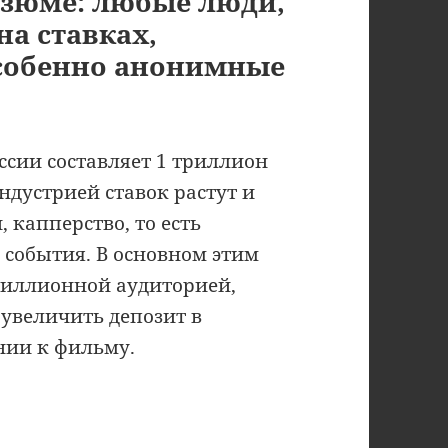
езюме: любые люди,
а ставках,
собенно анонимные
ссии составляет 1 триллион
ндустрией ставок растут и
 капперство, то есть
 события. В основном этим
миллионной аудиторией,
увеличить депозит в
ании к фильму.
ил капперов