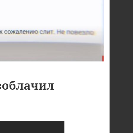
зоблачил