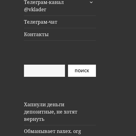
раскрыть
Телеграм-канал
дочернее
@vklader
меню
Телеграм-чат
Контакты
Поиск
ПОИСК
Хапнули деньги
депозитные, не хотят
вернуть
Обманывает naxex. org