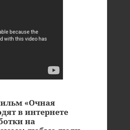
фильм «Очная
одят в интернете
ботки на