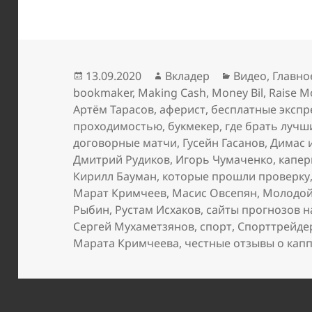
Опубликовано
Автор
Рубрики
13.09.2020
Вкладер
Видео
,
Главно
bookmaker
,
Making Cash
,
Money Bil
,
Raise M
Артём Тарасов
,
аферист
,
бесплатные экспр
проходимостью
,
букмекер
,
где брать лучш
договорные матчи
,
Гусейн Гасанов
,
Димас 
Дмитрий Рудиков
,
Игорь Чумаченко
,
капе
Кирилл Бауман
,
которые прошли проверку
Марат Кримчеев
,
Масис Овсепян
,
Молодой
Рыбин
,
Рустам Исхаков
,
сайты прогнозов н
Сергей Мухаметзянов
,
спорт
,
Спорттрейде
Марата Кримчеева
,
честные отзывы о кап