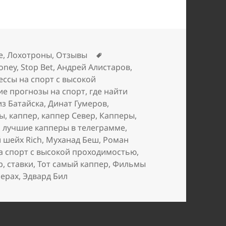
Метки
е
,
Лохотроны
,
Отзывы
oney
,
Stop Bet
,
Андрей Алистаров
,
ессы на спорт с высокой
ие прогнозы на спорт
,
где найти
из Батайска
,
Динат Гумеров
,
ры
,
каппер
,
каппер Север
,
Капперы
,
,
лучшие капперы в телеграмме
,
 шейх Rich
,
Муханад Беш
,
Роман
а спорт с высокой проходимостью
,
р
,
ставки
,
Тот самый каппер
,
Фильмы
перах
,
Эдвард Бил