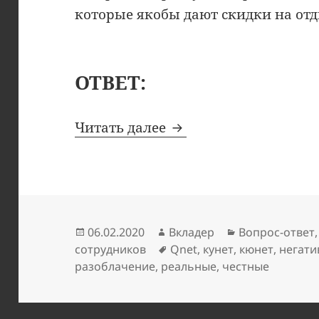
которые якобы дают скидки на отд
ОТВЕТ:
«Знакомые очень акт
Читать далее
Опубликовано
Автор
Рубрики
06.02.2020
Вкладер
Вопрос-ответ
Метки
сотрудников
Qnet
,
кунет
,
кюнет
,
негат
разоблачение
,
реальные
,
честные