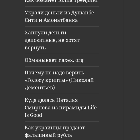
Как обманет Юлия Трейдинг
Украли деньги из Душанбе
Сити и Амонатбанка
Хапнули деньги
депозитные, не хотят
вернуть
Обманывает naxex. org
Почему не надо верить
«Голосу крипты» (Николай
Дементьев)
Куда делась Наталья
Смирнова из пирамиды Life
Is Good
Как украинцы продают
фальшивый рубль