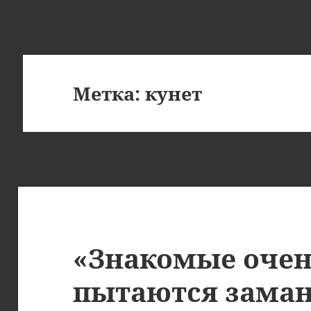
Метка:
кунет
«Знакомые очен
пытаются заман