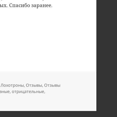
ых. Спасибо заранее.
ивно пытаются заманить в Qnet»
,
Лохотроны
,
Отзывы
,
Отзывы
ивные
,
отрицательные
,