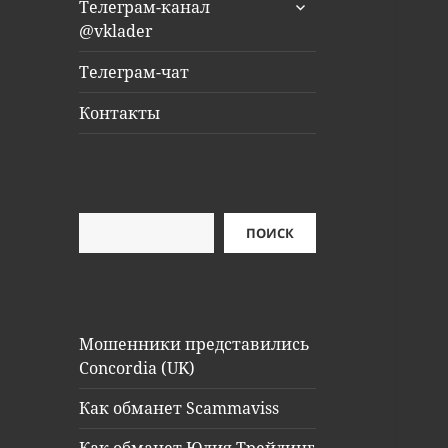
раскрыть
Телеграм-канал
дочернее
@vklader
меню
Телеграм-чат
Контакты
Поиск
ПОИСК
Мошенники представились
Concordia (UK)
Как обманет Scammaviss