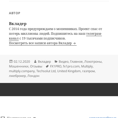
АВТОР
Вкладер
С 2014 года предупреждаем о мошенниках. Проект спас от
потерь миллионы людей. Подпишитесь на наш
телеграм-
канал
с 19 тысячами подписчиков.
Посмотреть все записи автора Вкладер
Опубликовано
Автор
Рубрики
02.12.2020
Вкладер
Видео
,
Главное
,
Лохотроны
,
Метки
Мошенники
,
Отзывы
FX1PRO
,
fx1pro.com
,
Multiply
,
multiply.company
,
Techsolut Ltd
,
United Kingdom
,
газпром
,
лжеброкер
,
Лондон