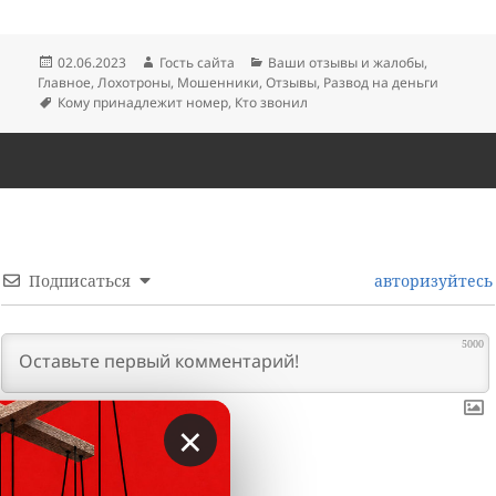
Опубликовано
Автор
Рубрики
02.06.2023
Гость сайта
Ваши отзывы и жалобы
,
Главное
,
Лохотроны
,
Мошенники
,
Отзывы
,
Развод на деньги
Метки
Кому принадлежит номер
,
Кто звонил
Подписаться
авторизуйтесь
5000
×
0
КОММЕНТАРИИ