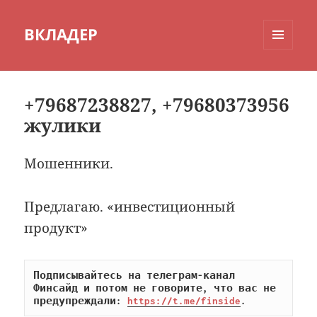
ВКЛАДЕР
МЕНЮ
И
ВИДЖЕТЫ
+79687238827, +79680373956
жулики
Мошенники.
Предлагаю. «инвестиционный
продукт»
Подписывайтесь на телеграм-канал 
Финсайд и потом не говорите, что вас не 
предупреждали: 
https://t.me/finside
.