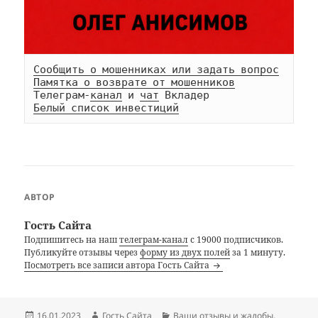
Сообщить о мошенниках или задать вопрос
Памятка о возврате от мошенников
Телеграм-
канал
 и 
чат
Белый список инвестиций
АВТОР
Гость Сайта
Подпишитесь на наш
телеграм-канал
с 19000 подписчиков.
Публикуйте отзывы через
форму из двух полей
за 1 минуту.
Посмотреть все записи автора Гость Сайта
Опубликовано
Автор
Рубрики
16.01.2023
Гость Сайта
Ваши отзывы и жалобы
,