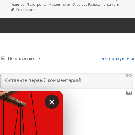
Главное
,
Лохотроны
,
Мошенники
,
Отзывы
,
Развод на деньги
Метки
Кто звонил
Подписаться
авторизуйтесь
5000
×
0
КОММЕНТАРИИ