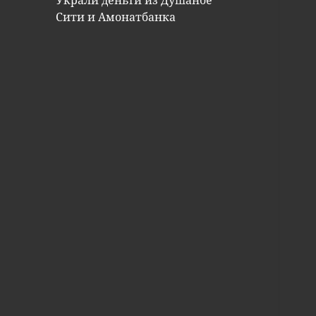
Украли деньги из Душанбе
Сити и Амонатбанка