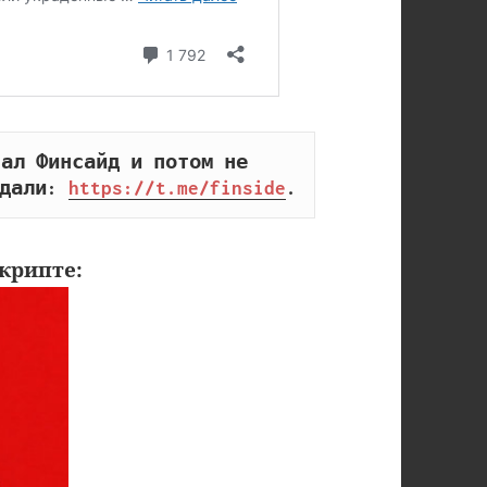
ал Финсайд и потом не 
дали: 
https://t.me/finside
.
крипте: