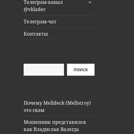
раскрыть
Телеграм-канал
дочернее
@vklader
меню
Телеграм-чат
Контакты
Поиск
ПОИСК
Почему Melldeck (Mellstroy)
это скам
Мошенник представился
как Владислав Валегда