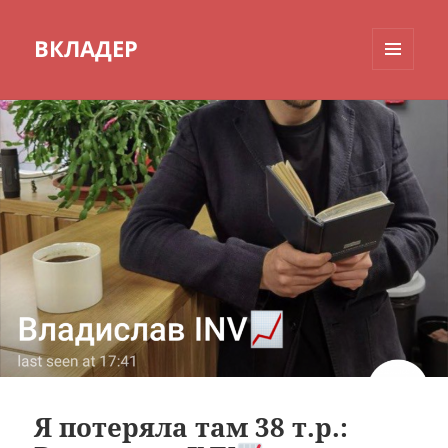
ВКЛАДЕР
МЕНЮ
И
ВИДЖЕТЫ
Я потеряла там 38 т.р.: