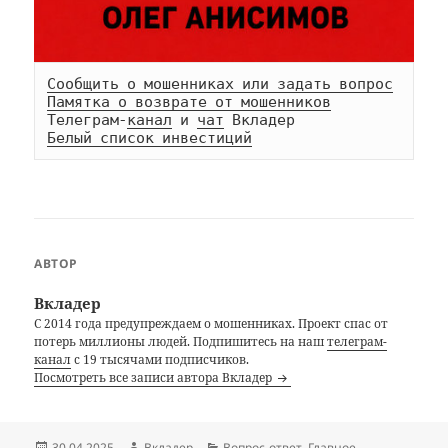
Сообщить о мошенниках или задать вопрос
Памятка о возврате от мошенников
Телеграм-
канал
 и 
чат
Белый список инвестиций
АВТОР
Вкладер
С 2014 года предупреждаем о мошенниках. Проект спас от
потерь миллионы людей. Подпишитесь на наш
телеграм-
канал
с 19 тысячами подписчиков.
Посмотреть все записи автора Вкладер
Опубликовано
Автор
Рубрики
30.04.2025
Вкладер
Вопрос-ответ
,
Главное
,