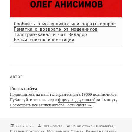
Сообщить о мошенниках или задать вопрос
Памятка о возврате от мошенников
Телеграм-
канал
 и 
чат
Белый список инвестиций
АВТОР
Гость сайта
Подпишитесь на наш
телеграм-канал
с 19000 подписчиков.
Публикуйте отзывы через
форму из двух полей
за 1 минуту.
Посмотреть все записи автора Гость сайта
Опубликовано
Автор
Рубрики
22.07.2025
Гость сайта
Ваши отзывы и жалобы
,
Главное
,
Лохотроны
,
Мошенники
,
Отзывы
,
Развод на деньги
,