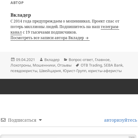
АВТОР
Вкладер
С 2014 года предупреждаем о мошенниках. Проект спас от
потерь миллионы людей. Подпишитесь на наш
телеграм-
канал
с 19 тысячами подписчиков.
Посмотреть все записи автора Вкладер
Опубликовано
Автор
Рубрики
09.04.2021
Вкладер
Вопрос-ответ
,
Главное
,
Метки
Лохотроны
,
Мошенники
,
Отзывы
OTB Trading
,
SEBA Bank
,
псевдоюристы
,
Швейцария
,
Юрист-Групп
,
юристы-аферисты
Подписаться
авторизуйтесь
5000